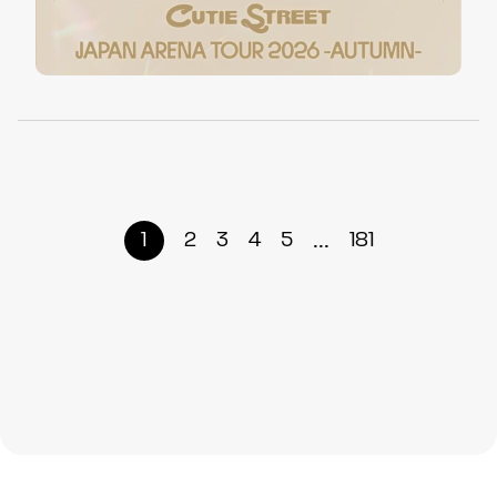
...
1
2
3
4
5
181