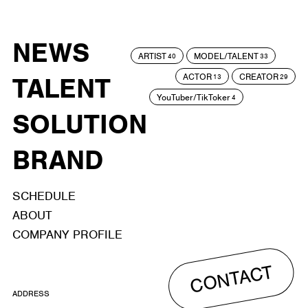
NEWS
ARTIST
MODEL/TALENT
40
33
ACTOR
CREATOR
TALENT
13
29
YouTuber/TikToker
4
SOLUTION
BRAND
SCHEDULE
ABOUT
COMPANY PROFILE
CONTACT
ADDRESS