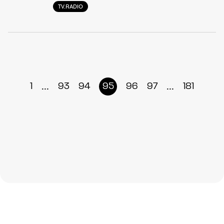
TV.RADIO
...
...
1
93
94
95
96
97
181