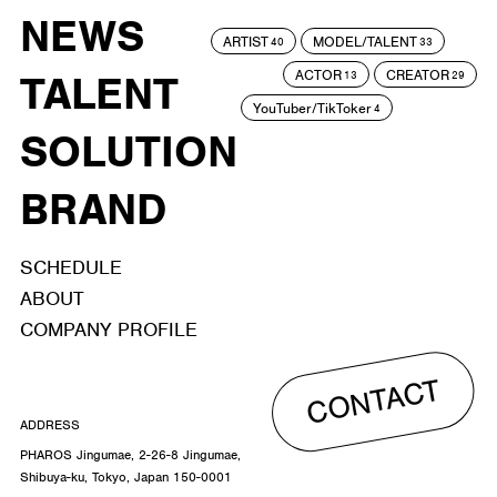
NEWS
ARTIST
MODEL/TALENT
40
33
ACTOR
CREATOR
TALENT
13
29
YouTuber/TikToker
4
SOLUTION
BRAND
SCHEDULE
ABOUT
COMPANY PROFILE
CONTACT
ADDRESS
PHAROS Jingumae, 2-26-8 Jingumae,
Shibuya-ku, Tokyo, Japan 150-0001