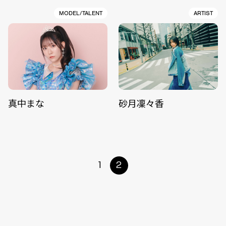
MODEL/TALENT
ARTIST
真中まな
砂月凜々香
1
2