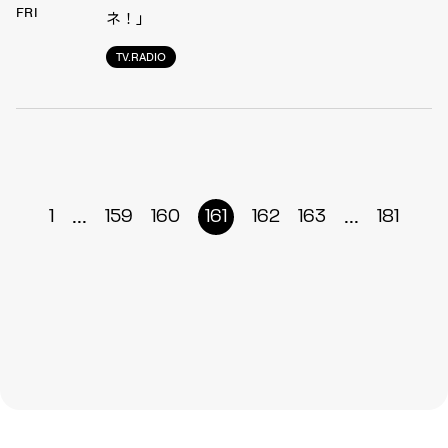
FRI
ネ！」
TV.RADIO
...
...
1
159
160
161
162
163
181