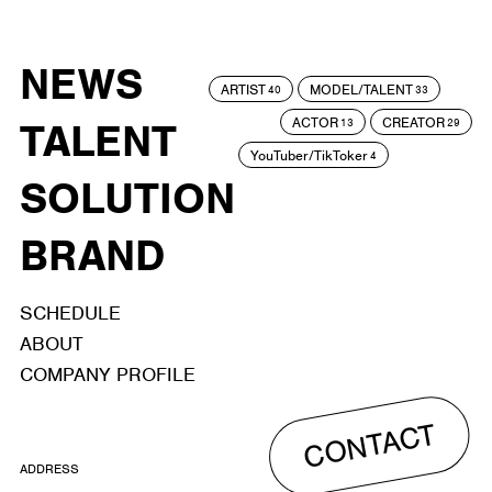
NEWS
ARTIST
MODEL/TALENT
40
33
ACTOR
CREATOR
TALENT
13
29
YouTuber/TikToker
4
SOLUTION
BRAND
SCHEDULE
ABOUT
COMPANY PROFILE
CONTACT
ADDRESS