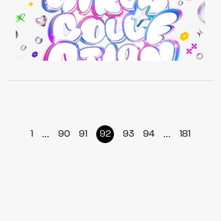
...
...
1
90
91
92
93
94
181