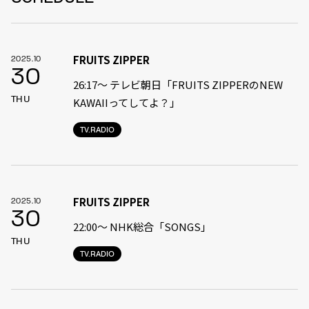
FRUITS ZIPPER
2025.10
30
26:17～ テレビ朝日「FRUITS ZIPPERのNEW
THU
KAWAIIってしてよ？」
TV.RADIO
FRUITS ZIPPER
2025.10
30
22:00〜 NHK総合「SONGS」
THU
TV.RADIO