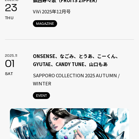
鎮西寿々歌（FRUITS ZIPPER）
23
ViVi 2025年12月号
THU
MAGAZINE
ONSENSE、なごみ、とうあ、こーくん、
2025.11
01
GYUTAE、CANDY TUNE、山口もあ
SAT
SAPPORO COLLECTION 2025 AUTUMN /
WINTER
EVENT