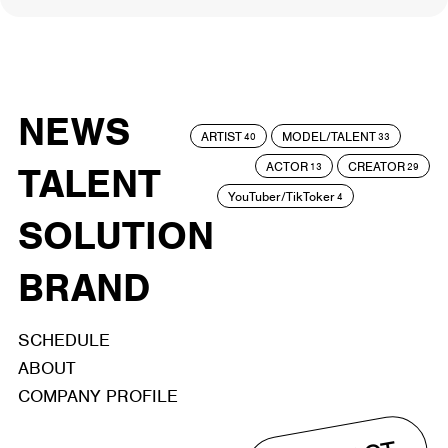
NEWS
ARTIST
MODEL/TALENT
40
33
ACTOR
CREATOR
TALENT
13
29
YouTuber/TikToker
4
SOLUTION
BRAND
SCHEDULE
ABOUT
COMPANY PROFILE