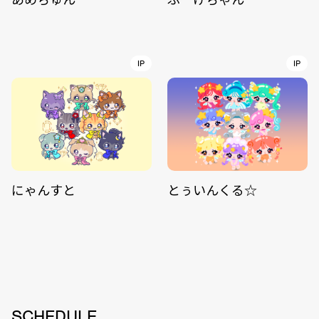
IP
IP
にゃんすと
とぅいんくる☆
SCHEDULE