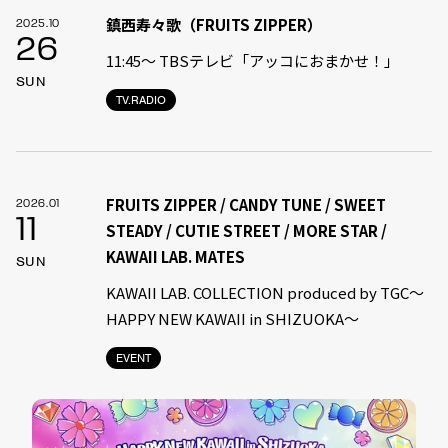
鎮西寿々歌（FRUITS ZIPPER）
2025.10
26
11:45〜 TBSテレビ「アッコにおまかせ！」
SUN
TV.RADIO
FRUITS ZIPPER / CANDY TUNE / SWEET
2026.01
11
STEADY / CUTIE STREET / MORE STAR /
KAWAII LAB. MATES
SUN
KAWAII LAB. COLLECTION produced by TGC～
HAPPY NEW KAWAII in SHIZUOKA～
EVENT