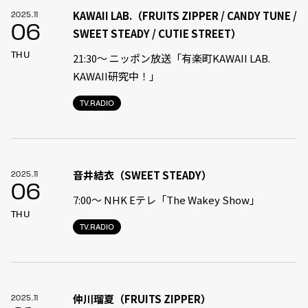
KAWAII LAB.（FRUITS ZIPPER / CANDY TUNE /
2025.11
06
SWEET STEADY / CUTIE STREET）
THU
21:30〜 ニッポン放送「有楽町KAWAII LAB.
KAWAII研究中！」
TV.RADIO
音井結衣（SWEET STEADY）
2025.11
06
7:00〜 NHK Eテレ「The Wakey Show」
THU
TV.RADIO
仲川瑠夏（FRUITS ZIPPER）
2025.11