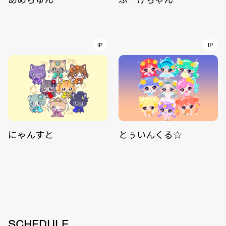
IP
IP
にゃんすと
とぅいんくる☆
SCHEDULE