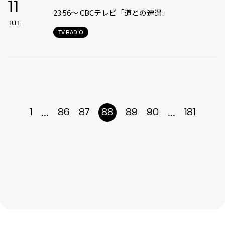
11
23:56〜 CBCテレビ「道との遭遇」
TUE
TV.RADIO
...
...
1
86
87
88
89
90
181