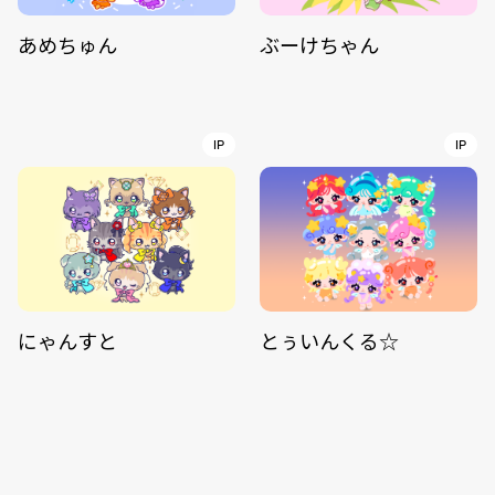
あめちゅん
ぶーけちゃん
IP
IP
にゃんすと
とぅいんくる☆