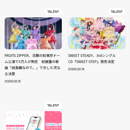
TALENT
TALENT
FRUITS ZIPPER、念願の初東京ドー
SWEET STEADY、3rdシングル
ム公演で5万人が熱狂 初披露の新
CD『SWEET STEP』発売決定
曲「成長期なので。」で示した次な
2026.02.14
る決意
2026.02.15
TALENT