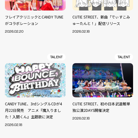
フレイアクリニックとCANDY TUNE
CUTIE STREET、新曲「でぃすこみ
がコラボレーション
ゅーたんと！」配信リリース
2026.02.20
2026.02.18
TALENT
TALENT
CANDY TUNE、3rdシングルCDが4
CUTIE STREET、初の日本武道館単
月22日発売 アニメ『魔入りまし
独公演2DAYS開催決定
た！入間くん』主題歌に決定
2026.02.18
2026.02.18