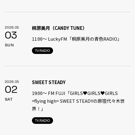
桐原美月（CANDY TUNE）
2026.05
03
11:00〜 LuckyFM「桐原美月の青色RADIO」
SUN
TV.RADIO
SWEET STEADY
2026.05
02
19:00〜 FM FUJI「GIRLS♥GIRLS♥GIRLS
SAT
=flying high= SWEET STEADYの原宿代々木世
界！」
TV.RADIO