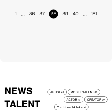
...
...
1
36
37
38
39
40
181
NEWS
ARTIST
MODEL/TALENT
40
33
ACTOR
CREATOR
TALENT
13
29
YouTuber/TikToker
4