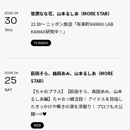
笹原なな花、山本るしあ（MORE STAR）
2026.04
30
21:30〜 ニッポン放送「有楽町KAWAII LAB.
THU
KAWAII研究中！」
TV.RADIO
萩田そら、森田あみ、山本るしあ（MORE
2026.04
25
STAR）
SAT
【ちゃおプラス】【萩田そら、森田あみ、山本
るしあ編】ちゃおっ娘注目！ アイドルを目指し
たきっかけや輝きの源を深掘り！ プロフも大公
開～!!♥
WEB