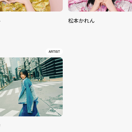
ル
松本かれん
ARTIST
香