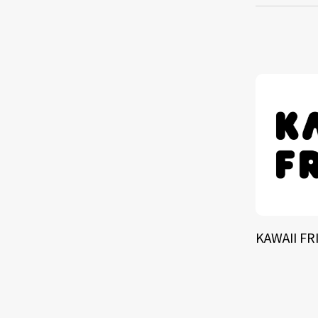
TALE
SOLU
BRA
KAWAII FR
SCHEDULE
ABOUT