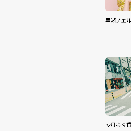
早瀬ノエ
砂月凜々