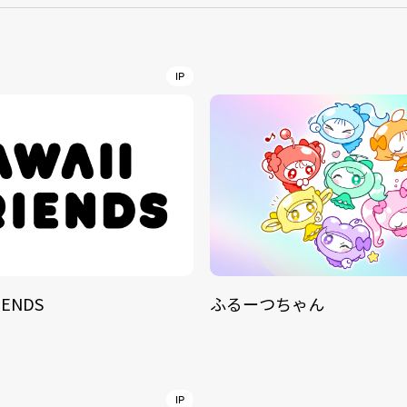
NT
YouTuber/TikToke
IP
TION
ND
IENDS
ふるーつちゃん
ADDRES
PHAROS 
COMPANY PROFILE
Shibuya-
IP