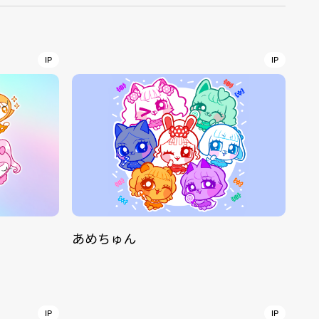
r
4
IP
IP
CONTACT
あめちゅん
S
Jingumae, 2-26-8 Jingumae,
ku, Tokyo, Japan 150-0001
IP
IP