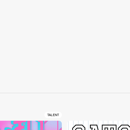
S
TALENT