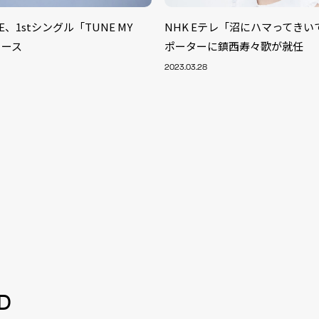
NE、1stシングル「TUNE MY
NHK Eテレ「沼にハマってき
リース
ポーターに鎮西寿々歌が就任
2023.03.28
S
ARTIST
MODEL/T
40
D
ACTOR
13