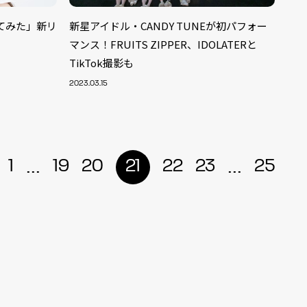
いてみた」新リ
新星アイドル・CANDY TUNEが初パフォー
マンス！FRUITS ZIPPER、IDOLATERと
TikTok撮影も
2023.03.15
...
...
1
19
20
21
22
23
25
ALENT
33
CREATOR
29