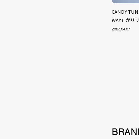
CANDY TU
WAY」がリ
2023.04.07
NEW
BRAN