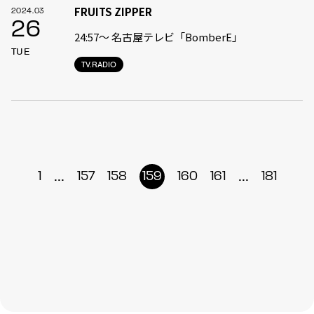
FRUITS ZIPPER
2024.03
26
24:57〜 名古屋テレビ「BomberE」
TUE
TV.RADIO
...
...
1
157
158
159
160
161
181