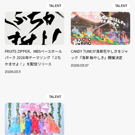
TALENT
TALENT
FRUITS ZIPPER、MBSベースボール
CANDY TUNEが浅草花やしきをジャ
パーク 2026年テーマソング「ぶち
ック『浅草 飴やしき』開催決定
かませよ！」を配信リリース
2026.03.07
2026.03.11
TALENT