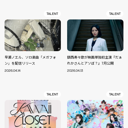
TALENT
TALENT
早瀬ノエル、ソロ楽曲「メガフォ
鎮西寿々歌が映画単独初主演『だぁ
ン」を配信リリース
れかさんとアソぼ？』7月公開
2026.04.14
2026.04.13
TALENT
TALENT