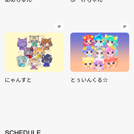
IP
IP
にゃんすと
とぅいんくる☆
SCHEDULE