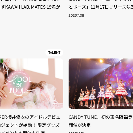
AWAII LAB. MATES 15名が
とポーズ」11月17日リリース決
2023.11.08
TALENT
S
ZIPPER櫻井優衣のアイドルデビュ
CANDY TUNE、初の東名阪福
ARTIST
MODEL/T
40
ロジェクトが始動！ 限定グッズ
開催が決定
ACTOR
13
念イベントの開催も決定