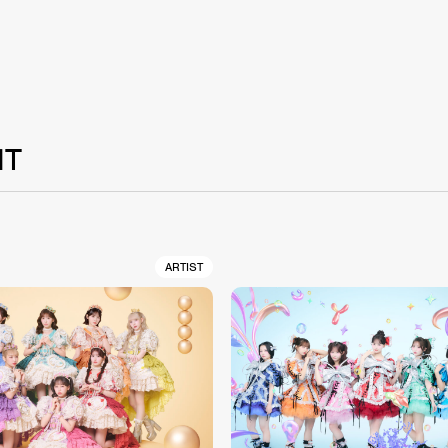
NT
ARTIST