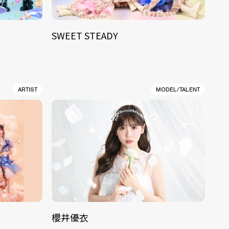
SWEET STEADY
ARTIST
MODEL/TALENT
櫻井優衣