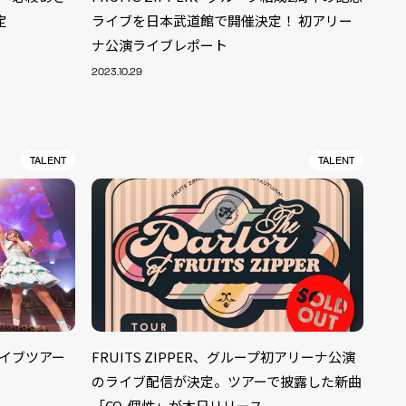
定
ライブを日本武道館で開催決定！ 初アリー
ナ公演ライブレポート
2023.10.29
TALENT
TALENT
ライブツアー
FRUITS ZIPPER、グループ初アリーナ公演
ALENT
33
のライブ配信が決定。ツアーで披露した新曲
CREATOR
29
「CO-個性」が本日リリース