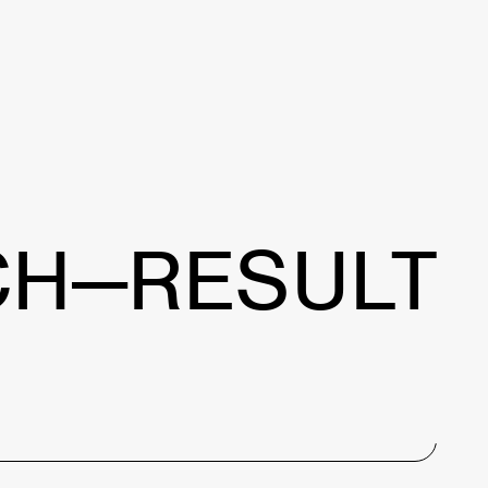
MENU
OLUTION
BRAND
SCHEDULE
ABOUT
CONTACT
CH—RESULT