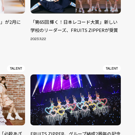
i」が2月に
「第65回 輝く！日本レコード大賞」新しい
学校のリーダーズ、FRUITS ZIPPERが受賞
2023.11.22
TALENT
TALENT
ル「必殺あざ
FRUITS ZIPPER、グループ結成2周年の記念