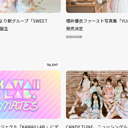
AB.より新グループ「SWEET
櫻井優衣ファースト写真集「YU
が誕生
発売決定
2024.01.09
TALENT
ェクト「KAWAII LAB.」にデ
CANDY TUNE、ニューシング