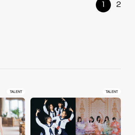
1
2
TALENT
TALENT