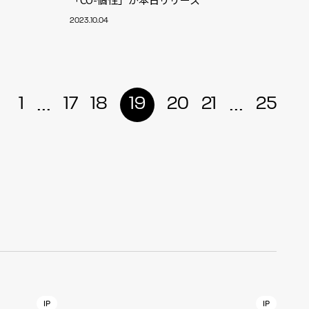
2023.10.04
r
4
...
...
1
17
18
19
20
21
25
CONTACT
S
Jingumae, 2-26-8 Jingumae,
ku, Tokyo, Japan 150-0001
IP
IP