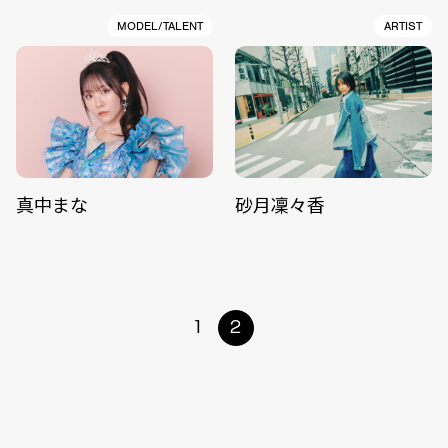
MODEL/TALENT
ARTIST
真中まな
砂月凜々香
1
2