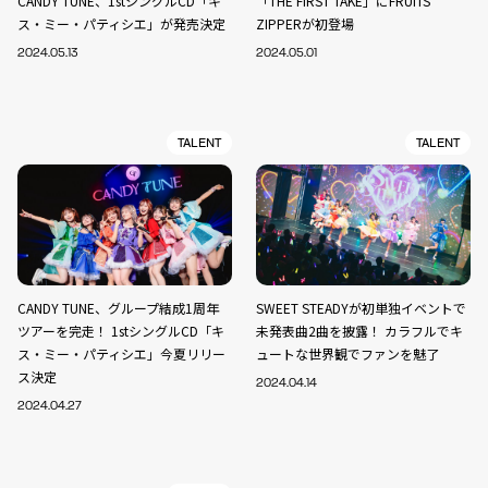
CANDY TUNE、1stシングルCD「キ
「THE FIRST TAKE」にFRUITS
ス・ミー・パティシエ」が発売決定
ZIPPERが初登場
2024.05.13
2024.05.01
TALENT
TALENT
CANDY TUNE、グループ結成1周年
SWEET STEADYが初単独イベントで
ツアーを完走！ 1stシングルCD「キ
未発表曲2曲を披露！ カラフルでキ
ス・ミー・パティシエ」今夏リリー
ュートな世界観でファンを魅了
ス決定
2024.04.14
2024.04.27