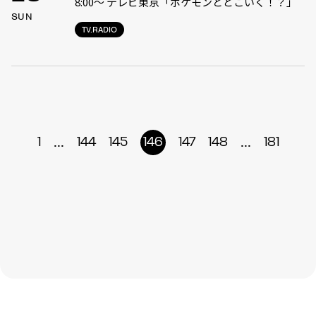
8:00〜 テレビ東京「ポケモンとどこいく！？」
SUN
TV.RADIO
...
...
1
144
145
146
147
148
181