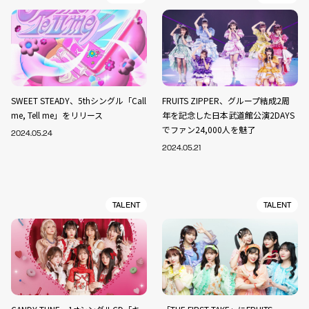
SWEET STEADY、5thシングル「Call
FRUITS ZIPPER、グループ結成2周
me, Tell me」をリリース
年を記念した日本武道館公演2DAYS
でファン24,000人を魅了
2024.05.24
2024.05.21
TALENT
TALENT