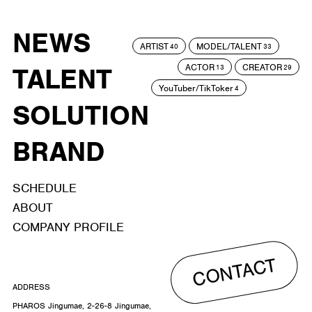
NEWS
ARTIST
MODEL/TALENT
40
33
ACTOR
CREATOR
TALENT
13
29
YouTuber/TikToker
4
SOLUTION
BRAND
SCHEDULE
ABOUT
COMPANY PROFILE
CONTACT
ADDRESS
PHAROS Jingumae, 2-26-8 Jingumae,