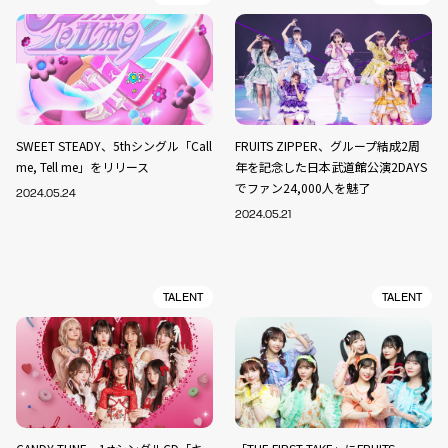
SWEET STEADY、5thシングル「Call
FRUITS ZIPPER、グループ結成2周
me, Tell me」をリリース
年を記念した日本武道館公演2DAYS
でファン24,000人を魅了
2024.05.24
2024.05.21
TALENT
TALENT