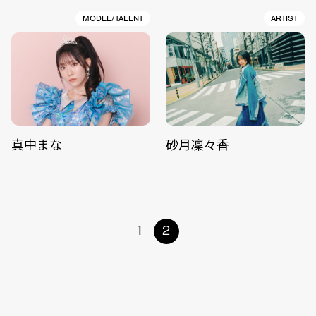
MODEL/TALENT
ARTIST
真中まな
砂月凜々香
1
2