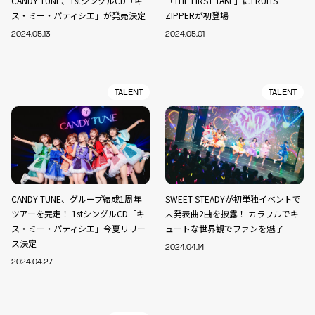
CANDY TUNE、1stシングルCD「キ
「THE FIRST TAKE」にFRUITS
ス・ミー・パティシエ」が発売決定
ZIPPERが初登場
2024.05.13
2024.05.01
TALENT
TALENT
CANDY TUNE、グループ結成1周年
SWEET STEADYが初単独イベントで
ツアーを完走！ 1stシングルCD「キ
未発表曲2曲を披露！ カラフルでキ
ス・ミー・パティシエ」今夏リリー
ュートな世界観でファンを魅了
ス決定
2024.04.14
2024.04.27