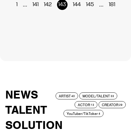
...
...
1
141
142
143
144
145
181
NEWS
ARTIST
MODEL/TALENT
40
33
ACTOR
CREATOR
TALENT
13
29
YouTuber/TikToker
4
SOLUTION