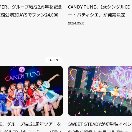
ZIPPER、グループ結成2周年を記念
CANDY TUNE、1stシングル
公演2DAYSでファン24,000
ー・パティシエ」が発売決定
2024.05.13
TALENT
S
ARTIST
MODEL/T
40
UNE、グループ結成1周年ツアーを
SWEET STEADYが初単独イ
ACTOR
13
tシングルCD「キス・ミー・パティ
曲2曲を披露！ カラフルでキュ