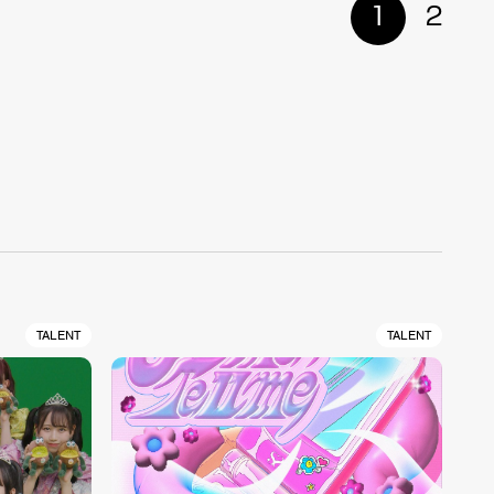
1
2
TALENT
TALENT