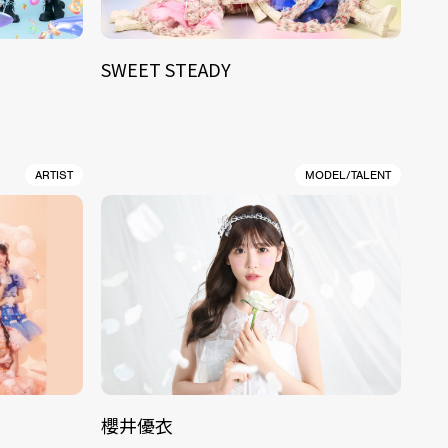
SWEET STEADY
ARTIST
MODEL/TALENT
櫻井優衣