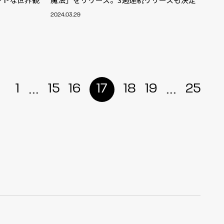
2024.03.29
r
4
...
...
1
15
16
17
18
19
25
CONTACT
S
Jingumae, 2-26-8 Jingumae,
ku, Tokyo, Japan 150-0001