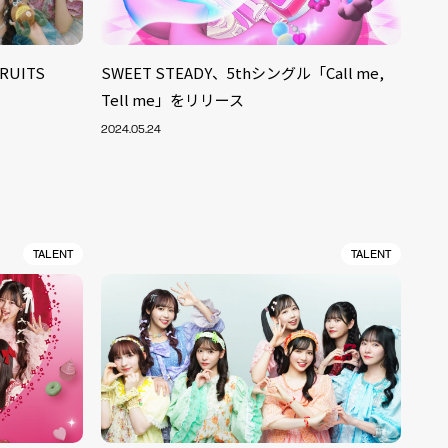
UITS
SWEET STEADY、5thシングル「Call me,
Tell me」をリリース
2024.05.24
TALENT
TALENT