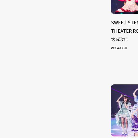
SWEET S
THEATER
大成功！
2024.06.11