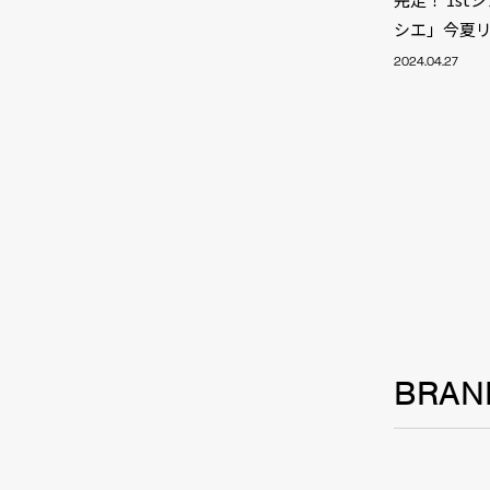
TALE
シエ」今夏
2024.04.27
SOLU
BRA
BRAN
SCHEDULE
ABOUT