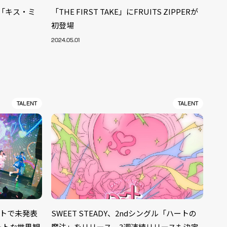
CD「キス・ミ
「THE FIRST TAKE」にFRUITS ZIPPERが
初登場
2024.05.01
TALENT
TALENT
ALENT
33
ベントで未発表
SWEET STEADY、2ndシングル「ハートの
CREATOR
29
ートな世界観
魔法」をリリース。3週連続リリースも決定