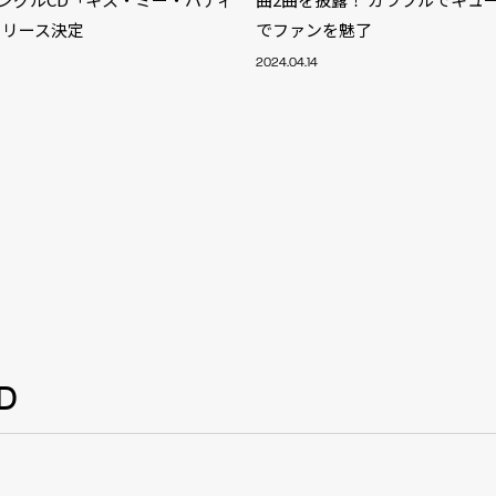
NT
リリース決定
でファンを魅了
YouTuber/TikToke
2024.04.14
TION
ND
ADDRES
D
PHAROS 
COMPANY PROFILE
Shibuya-