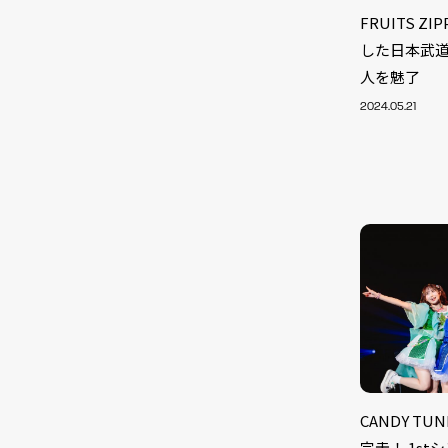
FRUITS 
した日本武道館
人を魅了
2024.05.21
NEW
CANDY T
完走！ 1s