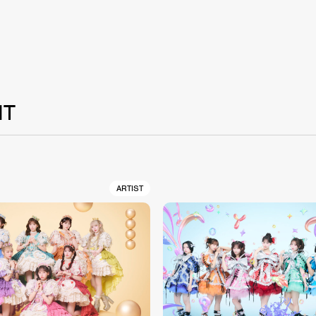
NT
ARTIST