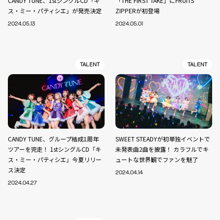
CANDY TUNE、1stシングルCD「キ
「THE FIRST TAKE」にFRUITS
ス・ミー・パティシエ」が発売決定
ZIPPERが初登場
2024.05.13
2024.05.01
TALENT
TALENT
CANDY TUNE、グループ結成1周年
SWEET STEADYが初単独イベントで
ツアーを完走！ 1stシングルCD「キ
未発表曲2曲を披露！ カラフルでキ
ス・ミー・パティシエ」今夏リリー
ュートな世界観でファンを魅了
ス決定
2024.04.14
2024.04.27