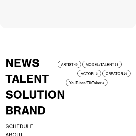
NEWS
ARTIST
MODEL/TALENT
40
33
ACTOR
CREATOR
TALENT
13
29
YouTuber/TikToker
4
SOLUTION
BRAND
SCHEDULE
ABOUT