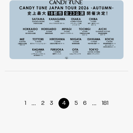
...
...
1
2
3
4
5
6
181