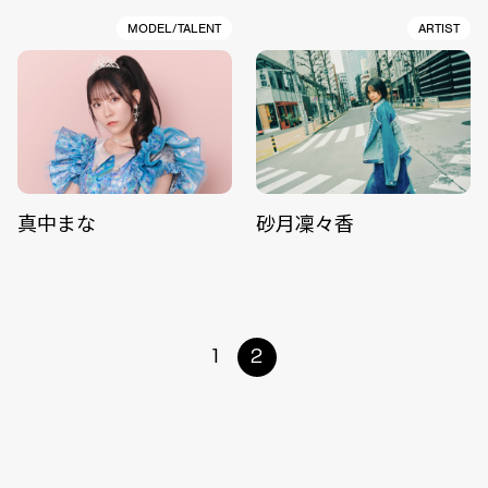
MODEL/TALENT
ARTIST
真中まな
砂月凜々香
1
2