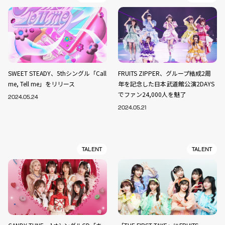
SWEET STEADY、5thシングル「Call
FRUITS ZIPPER、グループ結成2周
me, Tell me」をリリース
年を記念した日本武道館公演2DAYS
でファン24,000人を魅了
2024.05.24
2024.05.21
TALENT
TALENT