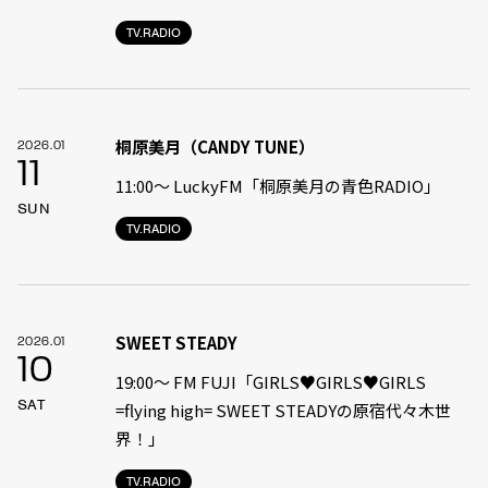
TV.RADIO
桐原美月（CANDY TUNE）
2026.01
11
11:00〜 LuckyFM「桐原美月の青色RADIO」
SUN
TV.RADIO
SWEET STEADY
2026.01
10
19:00〜 FM FUJI「GIRLS♥GIRLS♥GIRLS
SAT
=flying high= SWEET STEADYの原宿代々木世
界！」
TV.RADIO