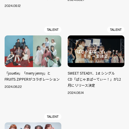
2024.09.12
TALENT
TALENT
「jouetie」「merry jenny」と
SWEET STEADY、1st シングル
FRUITS ZIPPERがコラボレーション
CD「ぱじゃまぱーてぃー！」が12
月にリリース決定
2024.08.22
2024.08.14
TALENT