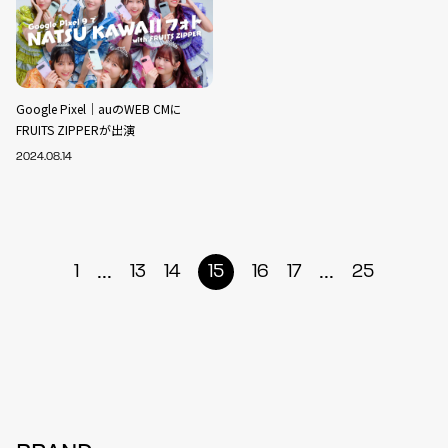
Google Pixel｜auのWEB CMに
FRUITS ZIPPERが出演
2024.08.14
...
...
1
13
14
15
16
17
25