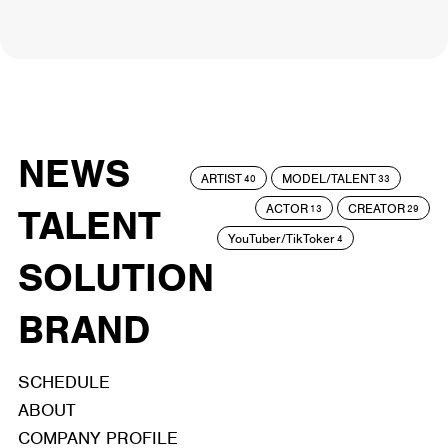
NEWS
ARTIST
MODEL/TALENT
40
33
ACTOR
CREATOR
TALENT
13
29
YouTuber/TikToker
4
SOLUTION
BRAND
SCHEDULE
ABOUT
COMPANY PROFILE