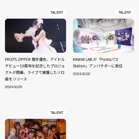
TALENT
TALENT
FRUITS ZIPPER 櫻井優衣、アイドル
KAWAII LAB.が「Pontaパス
デビュー10周年を記念したプロジェ
Station」アンバサダーに就任
クトが閉幕。ライブで披露したソロ
2024.10.02
曲をリリース
2024.10.05
TALENT