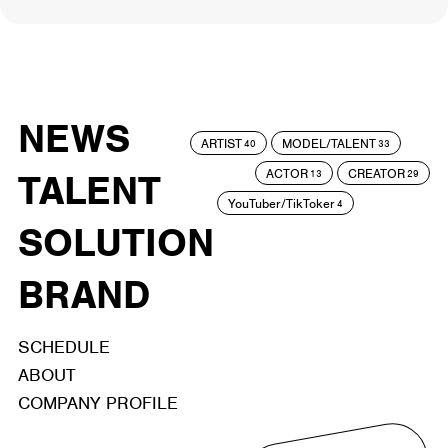
NEWS
ARTIST
MODEL/TALENT
40
33
ACTOR
CREATOR
TALENT
13
29
YouTuber/TikToker
4
SOLUTION
BRAND
SCHEDULE
ABOUT
COMPANY PROFILE