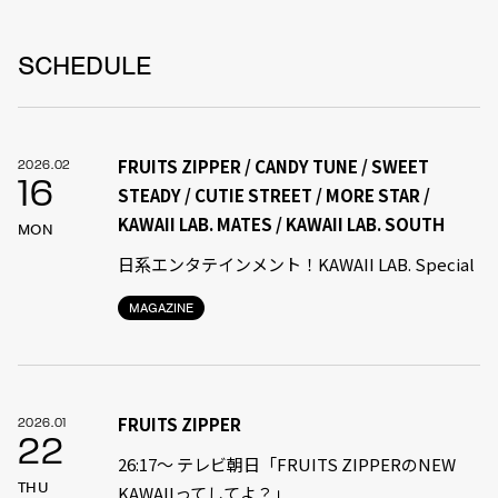
SCHEDULE
FRUITS ZIPPER / CANDY TUNE / SWEET
2026.02
16
STEADY / CUTIE STREET / MORE STAR /
KAWAII LAB. MATES / KAWAII LAB. SOUTH
MON
日系エンタテインメント！KAWAII LAB. Special
MAGAZINE
FRUITS ZIPPER
2026.01
22
26:17～ テレビ朝日「FRUITS ZIPPERのNEW
THU
KAWAIIってしてよ？」