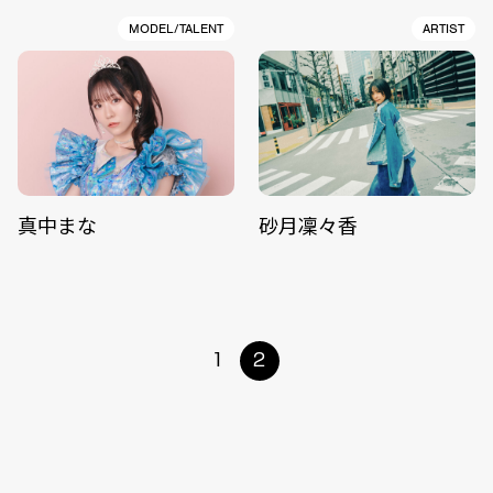
MODEL/TALENT
ARTIST
真中まな
砂月凜々香
1
2