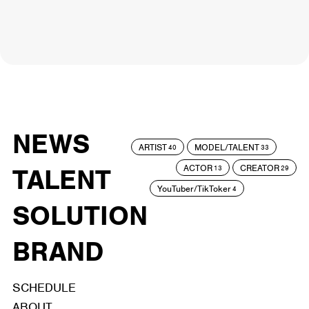
NEWS
ARTIST
MODEL/TALENT
40
33
ACTOR
CREATOR
TALENT
13
29
YouTuber/TikToker
4
SOLUTION
BRAND
SCHEDULE
ABOUT