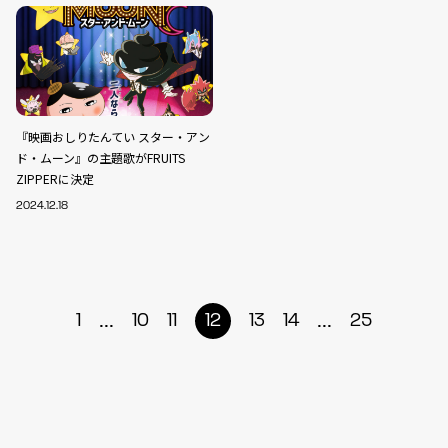
『映画おしりたんてい スター・アン
ド・ムーン』の主題歌がFRUITS
ZIPPERに決定
2024.12.18
...
...
1
10
11
12
13
14
25