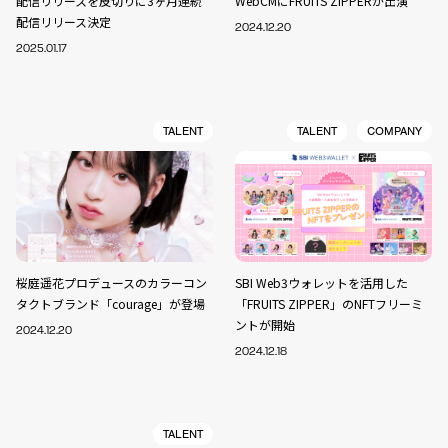
配信リリースを皮切りに3ヶ月連続
WebCMにFRUITS ZIPPERが出演
配信リリース決定
2024.12.20
2025.01.17
TALENT
TALENT
COMPANY
桜庭遥花プロデュースのカラーコン
SBI Web3ウォレットを活用した
タクトブランド「courage」が登場
「FRUITS ZIPPER」のNFTフリーミ
ントが開始
2024.12.20
2024.12.18
TALENT