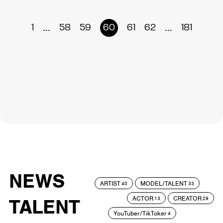
...
...
1
58
59
60
61
62
181
NEWS
ARTIST
MODEL/TALENT
40
33
ACTOR
CREATOR
TALENT
13
29
YouTuber/TikToker
4