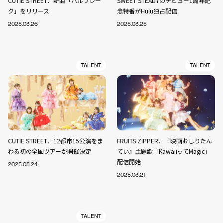
CUTIE STREET、新曲「ハルフレー
SWEET STEADYのデビュー1周年記
ク」をリリース
念特番がHulu独占配信
2025.03.26
2025.03.25
TALENT
TALENT
CUTIE STREET、12都市15公演をま
FRUITS ZIPPER、『映画おしりたん
わる初の全国ツアーが開催決定
てい』主題歌「KawaiiってMagic」
配信開始
2025.03.24
2025.03.21
TALENT