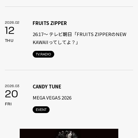
FRUITS ZIPPER
2026.02
12
26:17～ テレビ朝日「FRUITS ZIPPERのNEW
THU
KAWAIIってしてよ？」
TV.RADIO
CANDY TUNE
2026.03
20
MEGA VEGAS 2026
FRI
EVENT