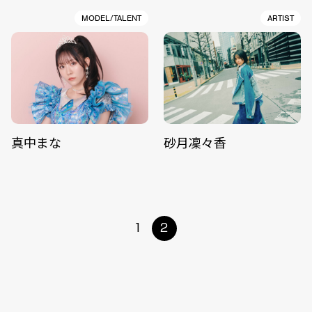
MODEL/TALENT
ARTIST
真中まな
砂月凜々香
1
2