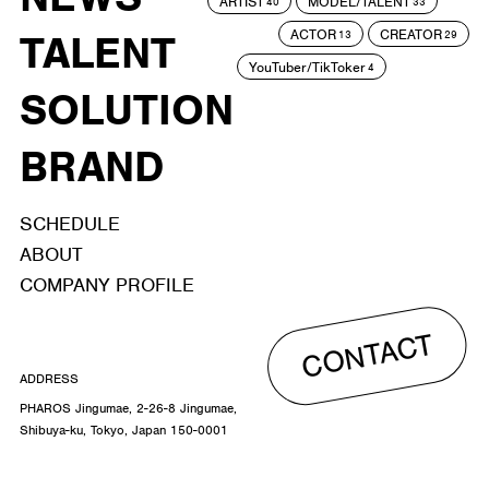
ARTIST
MODEL/TALENT
40
33
ACTOR
CREATOR
TALENT
13
29
YouTuber/TikToker
4
SOLUTION
BRAND
SCHEDULE
ABOUT
COMPANY PROFILE
CONTACT
ADDRESS
PHAROS Jingumae, 2-26-8 Jingumae,
Shibuya-ku, Tokyo, Japan 150-0001