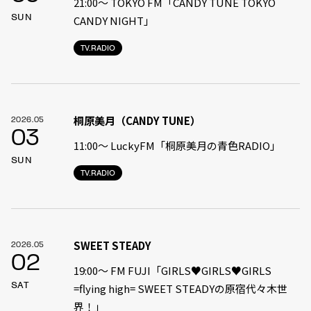
21:00〜 TOKYO FM「CANDY TUNE TOKYO
SUN
CANDY NIGHT」
TV.RADIO
桐原美月（CANDY TUNE）
2026.05
03
11:00〜 LuckyFM「桐原美月の青色RADIO」
SUN
TV.RADIO
SWEET STEADY
2026.05
02
19:00〜 FM FUJI「GIRLS♥GIRLS♥GIRLS
SAT
=flying high= SWEET STEADYの原宿代々木世
界！」