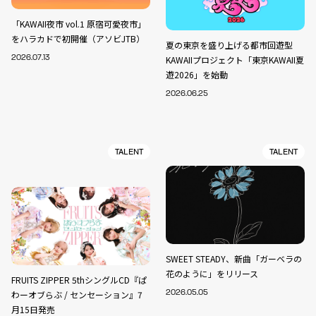
「KAWAII夜市 vol.1 原宿可愛夜市」
をハラカドで初開催（アソビJTB）
夏の東京を盛り上げる都市回遊型
2026.07.13
KAWAIIプロジェクト「東京KAWAII夏
遊2026」を始動
2026.06.25
TALENT
TALENT
SWEET STEADY、新曲「ガーベラの
花のように」をリリース
FRUITS ZIPPER 5thシングルCD『ぱ
わーオブらぶ / センセーション』7
2026.05.05
月15日発売