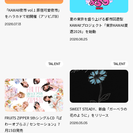
「KAWAII夜市 vol.1 原宿可愛夜市」
をハラカドで初開催（アソビJTB）
夏の東京を盛り上げる都市回遊型
2026.07.13
KAWAIIプロジェクト「東京KAWAII夏
遊2026」を始動
2026.06.25
TALENT
TALENT
SWEET STEADY、新曲「ガーベラの
花のように」をリリース
FRUITS ZIPPER 5thシングルCD『ぱ
わーオブらぶ / センセーション』7
2026.05.05
月15日発売