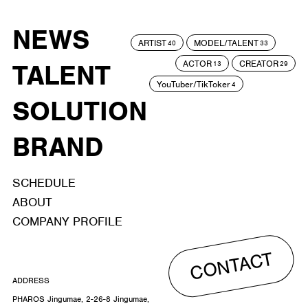
NEWS
ARTIST
MODEL/TALENT
40
33
ACTOR
CREATOR
TALENT
13
29
YouTuber/TikToker
4
SOLUTION
BRAND
SCHEDULE
ABOUT
COMPANY PROFILE
CONTACT
ADDRESS
PHAROS Jingumae, 2-26-8 Jingumae,