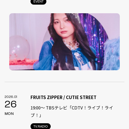
EVENT
FRUITS ZIPPER / CUTIE STREET
2026.01
26
19:00〜 TBSテレビ「CDTV！ライブ！ライ
MON
ブ！」
TV.RADIO