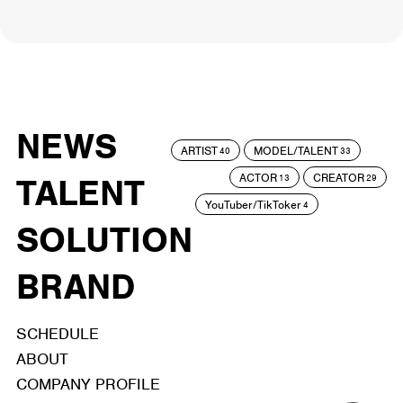
NEWS
ARTIST
MODEL/TALENT
40
33
ACTOR
CREATOR
TALENT
13
29
YouTuber/TikToker
4
SOLUTION
BRAND
SCHEDULE
ABOUT
COMPANY PROFILE