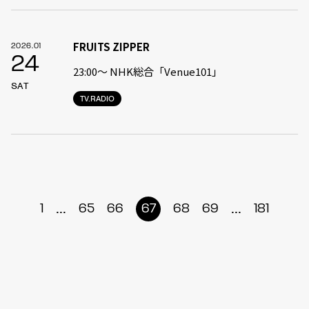
FRUITS ZIPPER
2026.01
24
23:00〜 NHK総合「Venue101」
SAT
TV.RADIO
...
...
1
65
66
67
68
69
181