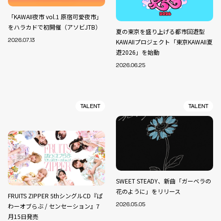
「KAWAII夜市 vol.1 原宿可愛夜市」
をハラカドで初開催（アソビJTB）
夏の東京を盛り上げる都市回遊型
2026.07.13
KAWAIIプロジェクト「東京KAWAII夏
遊2026」を始動
2026.06.25
TALENT
TALENT
SWEET STEADY、新曲「ガーベラの
花のように」をリリース
FRUITS ZIPPER 5thシングルCD『ぱ
わーオブらぶ / センセーション』7
2026.05.05
月15日発売