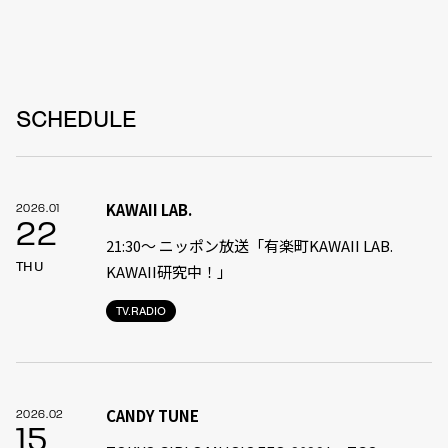
SCHEDULE
KAWAII LAB.
2026.01
22
21:30〜 ニッポン放送「有楽町KAWAII LAB.
THU
KAWAII研究中！」
TV.RADIO
CANDY TUNE
2026.02
15