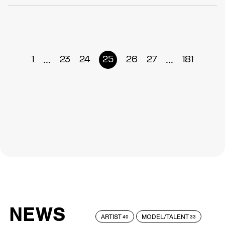
...
...
1
23
24
25
26
27
181
NEWS
ARTIST
MODEL/TALENT
40
33