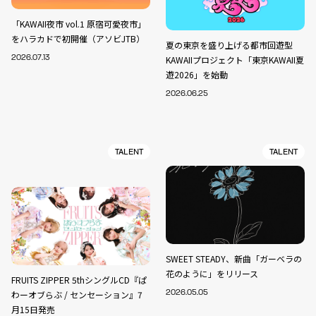
「KAWAII夜市 vol.1 原宿可愛夜市」
をハラカドで初開催（アソビJTB）
夏の東京を盛り上げる都市回遊型
2026.07.13
KAWAIIプロジェクト「東京KAWAII夏
遊2026」を始動
2026.06.25
TALENT
TALENT
SWEET STEADY、新曲「ガーベラの
花のように」をリリース
FRUITS ZIPPER 5thシングルCD『ぱ
わーオブらぶ / センセーション』7
2026.05.05
月15日発売