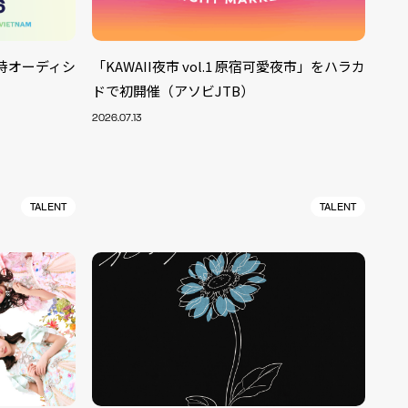
国同時オーディシ
「KAWAII夜市 vol.1 原宿可愛夜市」をハラカ
ドで初開催（アソビJTB）
2026.07.13
TALENT
TALENT