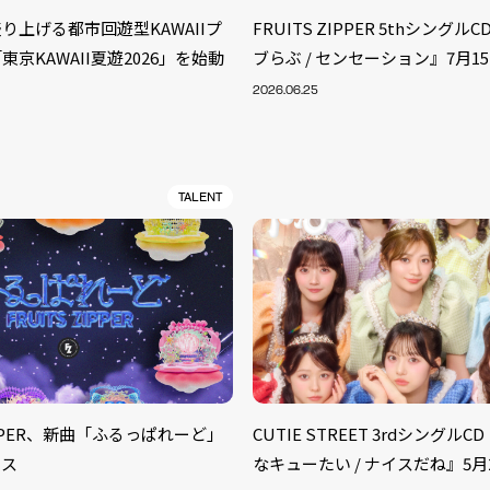
り上げる都市回遊型KAWAIIプ
FRUITS ZIPPER 5thシング
京KAWAII夏遊2026」を始動
ブらぶ / センセーション』7月1
2026.06.25
TALENT
S
ARTIST
MODEL/T
ZIPPER、新曲「ふるっぱれーど」
CUTIE STREET 3rdシングル
40
ース
なキューたい / ナイスだね』5月
ACTOR
13