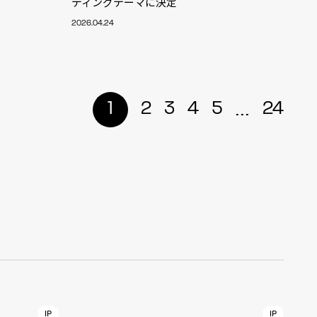
ディングテーマに決定
r
2026.04.24
4
...
1
2
3
4
5
24
CONTACT
S
Jingumae, 2-26-8 Jingumae,
ku, Tokyo, Japan 150-0001
IP
IP