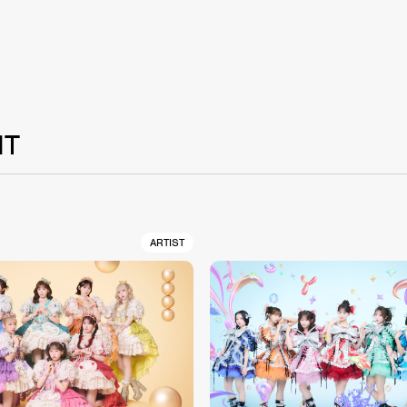
NT
ARTIST