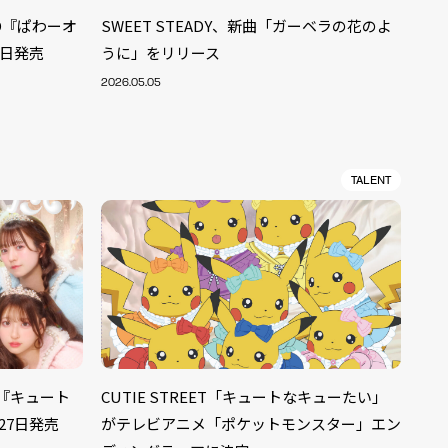
ルCD『ぱわーオ
SWEET STEADY、新曲「ガーベラの花のよ
5日発売
うに」をリリース
2026.05.05
TALENT
ALENT
CD『キュート
CUTIE STREET「キュートなキューたい」
33
27日発売
がテレビアニメ「ポケットモンスター」エン
CREATOR
29