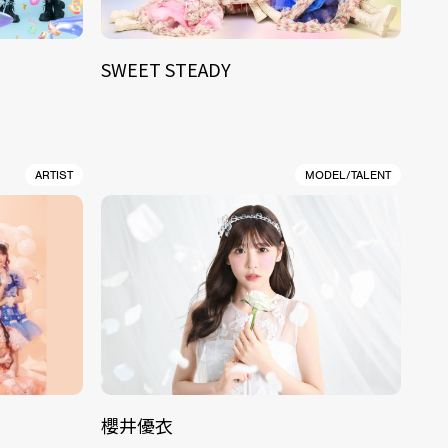
SWEET STEADY
ARTIST
MODEL/TALENT
櫻井優衣