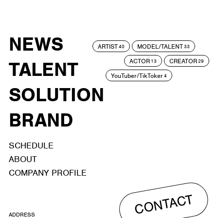
NEWS
ARTIST
MODEL/TALENT
40
33
ACTOR
CREATOR
TALENT
13
29
YouTuber/TikToker
4
SOLUTION
BRAND
SCHEDULE
ABOUT
COMPANY PROFILE
CONTACT
ADDRESS