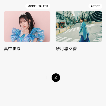
MODEL/TALENT
ARTIST
真中まな
砂月凜々香
1
2