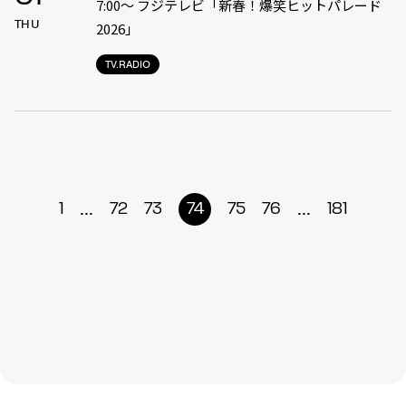
7:00〜 フジテレビ「新春！爆笑ヒットパレード
THU
2026」
TV.RADIO
...
...
1
72
73
74
75
76
181