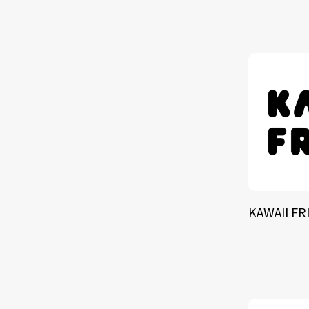
TALE
SOLU
BRA
KAWAII FR
SCHEDULE
ABOUT