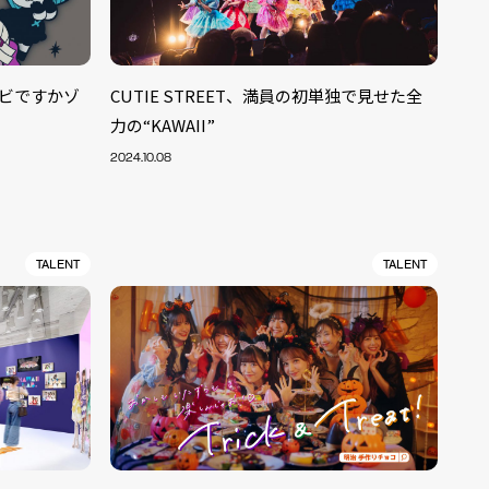
ンビですかゾ
CUTIE STREET、満員の初単独で見せた全
力の“KAWAII”
2024.10.08
TALENT
TALENT