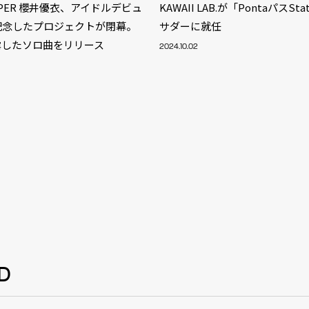
ZIPPER 櫻井優衣、アイドルデビュ
KAWAII LAB.が「PontaパスSt
記念したプロジェクトが閉幕。
サダーに就任
露したソロ曲をリリース
2024.10.02
S
D
ARTIST
MODEL/T
40
ACTOR
13