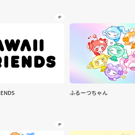
NT
YouTuber/TikToke
IP
TION
ND
IENDS
ふるーつちゃん
ADDRES
PHAROS 
COMPANY PROFILE
Shibuya-
IP