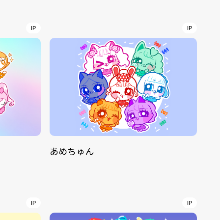
r
4
IP
IP
CONTACT
あめちゅん
S
Jingumae, 2-26-8 Jingumae,
ku, Tokyo, Japan 150-0001
IP
IP