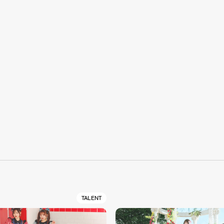
S
TALENT