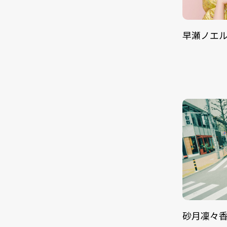
早瀬ノエ
砂月凜々