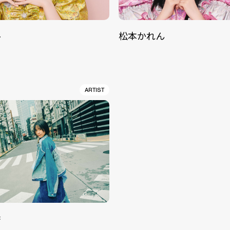
ル
松本かれん
ARTIST
香