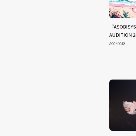
『ASOBISYST
AUDITION
2024.10.12