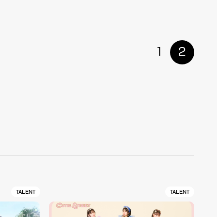
1
2
TALENT
TALENT