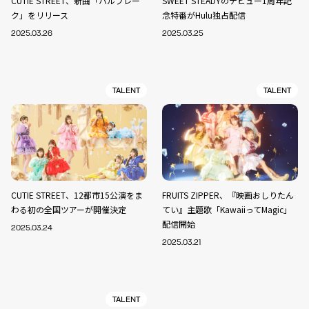
CUTIE STREET、新曲「ハルフレー
SWEET STEADYのデビュー1周年記
ク」をリリース
念特番がHulu独占配信
2025.03.26
2025.03.25
TALENT
TALENT
CUTIE STREET、12都市15公演をま
FRUITS ZIPPER、『映画おしりたん
わる初の全国ツアーが開催決定
てい』主題歌「KawaiiってMagic」
配信開始
2025.03.24
2025.03.21
TALENT