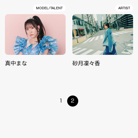
MODEL/TALENT
ARTIST
真中まな
砂月凜々香
1
2