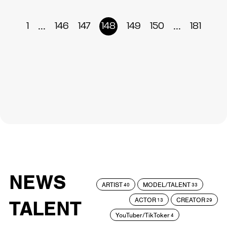
...
...
1
146
147
148
149
150
181
NEWS
ARTIST
MODEL/TALENT
40
33
ACTOR
CREATOR
TALENT
13
29
YouTuber/TikToker
4