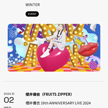
WINTER
EVENT
櫻井優依（FRUITS ZIPPER）
2024.10
02
櫻井優衣 10th ANNIVERSARY LIVE 2024
WED