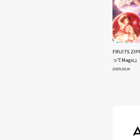
FRUITS ZI
ってMagic
2025.05.14