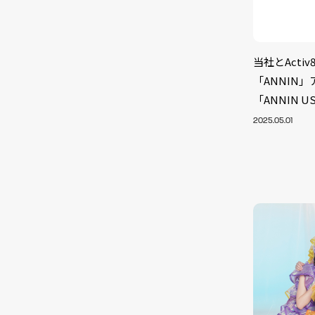
当社とAct
「ANNIN
「ANNIN 
2025.05.01