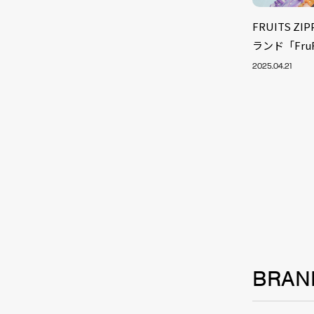
FRUITS 
ランド「Fru
2025.04.21
NEW
BRAN