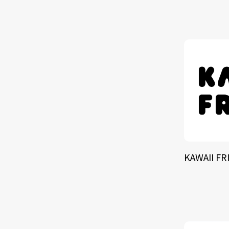
TALE
SOLU
BRA
KAWAII FR
SCHEDULE
ABOUT