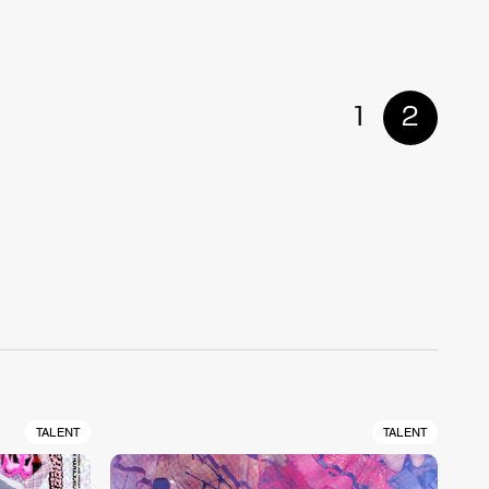
1
2
TALENT
TALENT