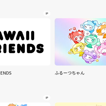
NT
YouTuber/TikToke
IP
TION
ND
IENDS
ふるーつちゃん
ADDRES
PHAROS 
COMPANY PROFILE
Shibuya-
IP