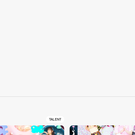
S
TALENT