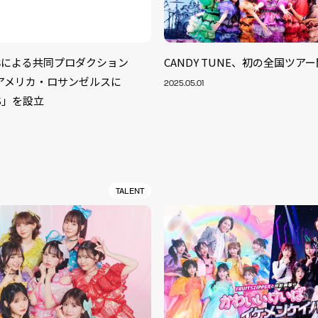
iv8による共同プロダクション
CANDY TUNE、初の全国ツア
」アメリカ・ロサンゼルスに
2025.05.01
US」を設立
TALENT