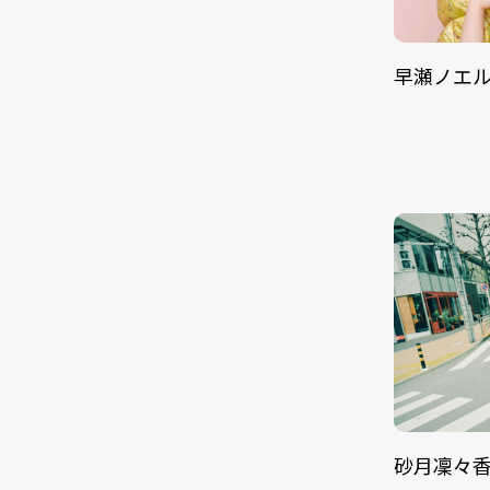
早瀬ノエ
砂月凜々