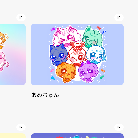
r
4
IP
IP
CONTACT
あめちゅん
S
Jingumae, 2-26-8 Jingumae,
ku, Tokyo, Japan 150-0001
IP
IP