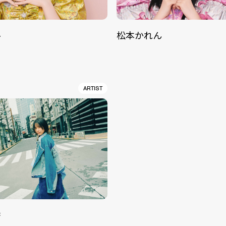
ル
松本かれん
ARTIST
香