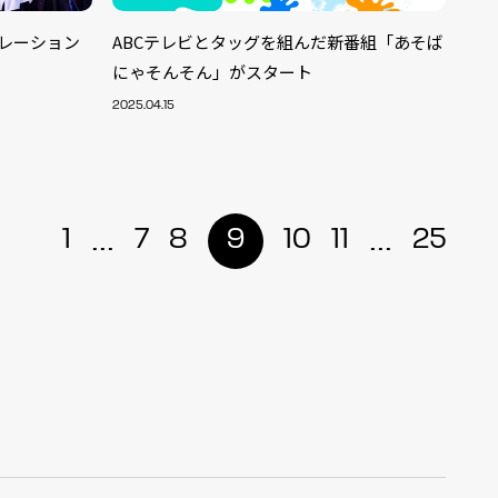
ラボレーション
ABCテレビとタッグを組んだ新番組「あそば
にゃそんそん」がスタート
2025.04.15
...
...
1
7
8
9
10
11
25
ALENT
33
CREATOR
29