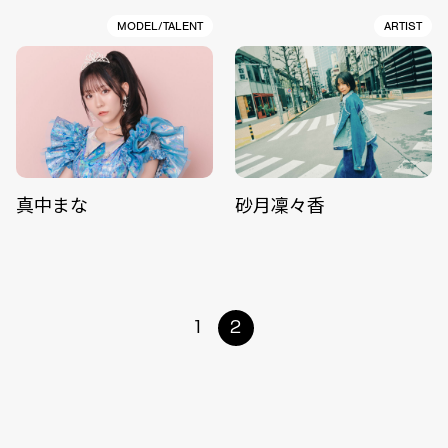
MODEL/TALENT
ARTIST
真中まな
砂月凜々香
1
2