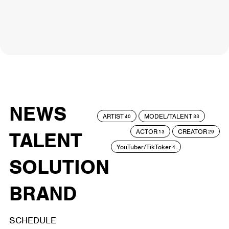
NEWS
ARTIST
MODEL/TALENT
40
33
ACTOR
CREATOR
TALENT
13
29
YouTuber/TikToker
4
SOLUTION
BRAND
SCHEDULE