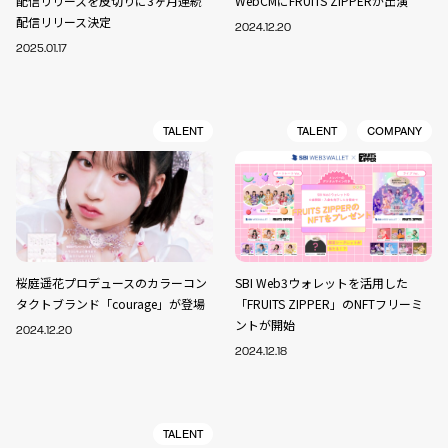
配信リリースを皮切りに3ヶ月連続
WebCMにFRUITS ZIPPERが出演
配信リリース決定
2024.12.20
2025.01.17
TALENT
TALENT
COMPANY
桜庭遥花プロデュースのカラーコン
SBI Web3ウォレットを活用した
タクトブランド「courage」が登場
「FRUITS ZIPPER」のNFTフリーミ
ントが開始
2024.12.20
2024.12.18
TALENT