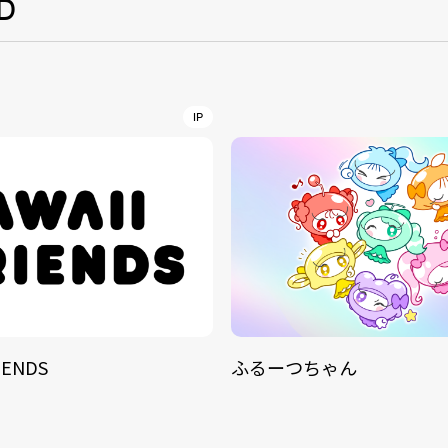
D
NT
YouTuber/TikToke
IP
TION
ND
ADDRES
PHAROS 
IENDS
ふるーつちゃん
COMPANY PROFILE
Shibuya-