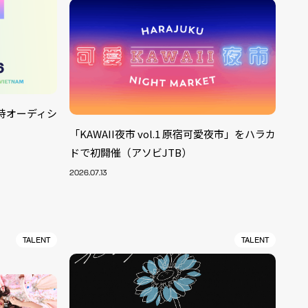
国同時オーディシ
「KAWAII夜市 vol.1 原宿可愛夜市」をハラカ
ドで初開催（アソビJTB）
2026.07.13
TALENT
TALENT