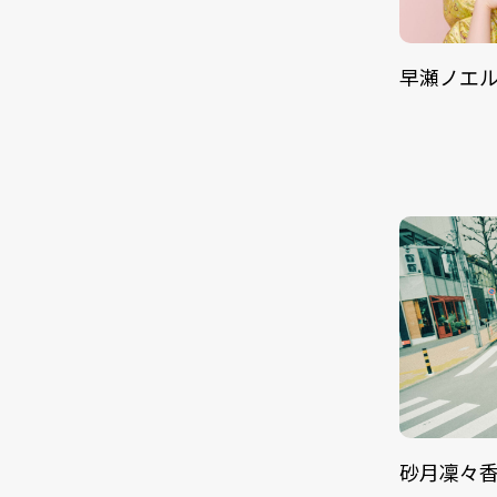
早瀬ノエ
砂月凜々