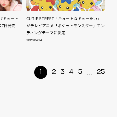
CD『キュート
CUTIE STREET「キュートなキューたい」
27日発売
がテレビアニメ「ポケットモンスター」エン
ディングテーマに決定
2026.04.24
...
1
2
3
4
5
25
ALENT
33
CREATOR
29