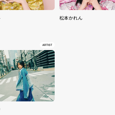
ル
松本かれん
ARTIST
香