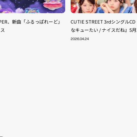
ZIPPER、新曲「ふるっぱれーど」
CUTIE STREET 3rdシングル
ース
なキューたい / ナイスだね』5月
2026.04.24
S
ARTIST
MODEL/T
40
ACTOR
13