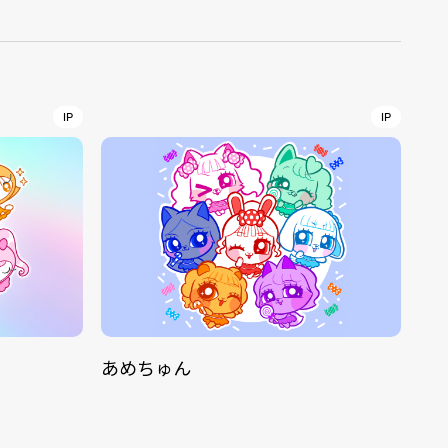
r
4
IP
IP
CONTACT
S
Jingumae, 2-26-8 Jingumae,
あめちゅん
ku, Tokyo, Japan 150-0001