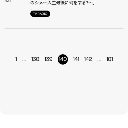
SAT
のシメ～人生最後に何をする?～」
TV.RADIO
...
...
1
138
139
140
141
142
181