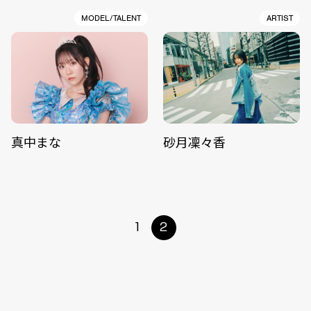
MODEL/TALENT
ARTIST
真中まな
砂月凜々香
1
2