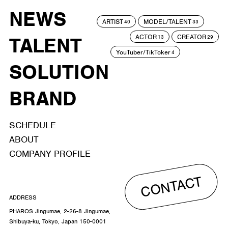
NEWS
ARTIST
MODEL/TALENT
40
33
ACTOR
CREATOR
TALENT
13
29
YouTuber/TikToker
4
SOLUTION
BRAND
SCHEDULE
ABOUT
COMPANY PROFILE
CONTACT
ADDRESS
PHAROS Jingumae, 2-26-8 Jingumae,
Shibuya-ku, Tokyo, Japan 150-0001