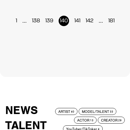
...
...
1
138
139
140
141
142
181
NEWS
ARTIST
MODEL/TALENT
40
33
ACTOR
CREATOR
TALENT
13
29
YouTuber/TikToker
4