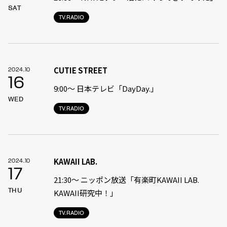
SAT
TV.RADIO
CUTIE STREET
2024.10
16
9:00〜 日本テレビ「DayDay.」
WED
TV.RADIO
KAWAII LAB.
2024.10
17
21:30〜 ニッポン放送「有楽町KAWAII LAB.
THU
KAWAII研究中！」
TV.RADIO