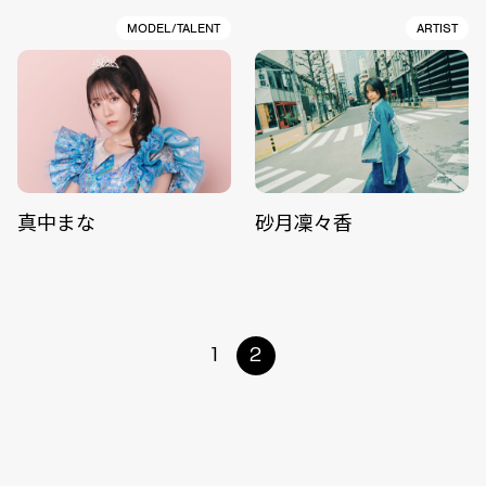
MODEL/TALENT
ARTIST
真中まな
砂月凜々香
1
2