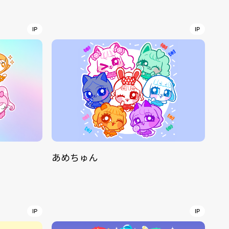
r
4
IP
IP
CONTACT
あめちゅん
S
Jingumae, 2-26-8 Jingumae,
ku, Tokyo, Japan 150-0001
IP
IP