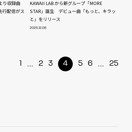
M』より収録曲
KAWAII LAB.から新グループ「MORE
の先行配信がス
STAR」誕生 デビュー曲「もっと、キラッ
と」をリリース
2025.12.08
...
...
1
2
3
4
5
6
25
ALENT
33
CREATOR
29