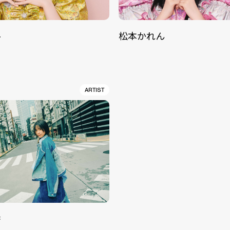
ル
松本かれん
ARTIST
香