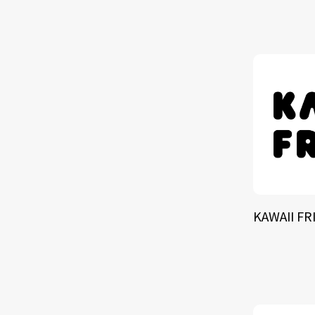
TALE
SOLU
BRA
KAWAII FR
SCHEDULE
ABOUT