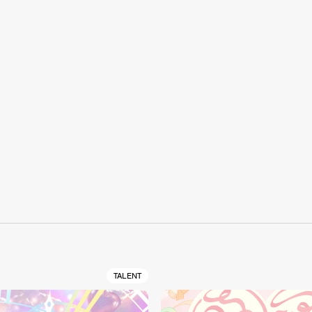
S
TALENT