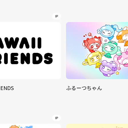
NT
YouTuber/TikToke
IP
TION
ND
IENDS
ふるーつちゃん
ADDRES
PHAROS 
COMPANY PROFILE
Shibuya-
IP