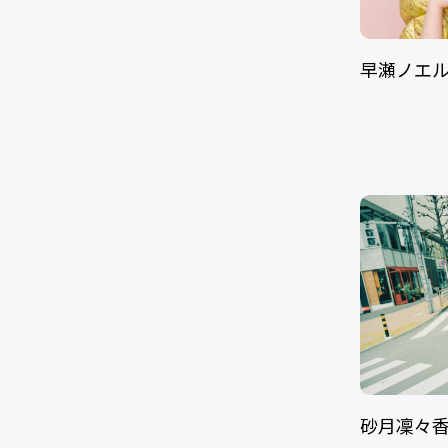
早瀬ノエ
砂月凜々