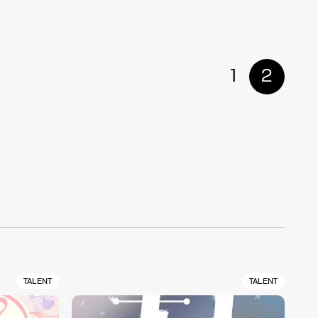
1
2
TALENT
TALENT