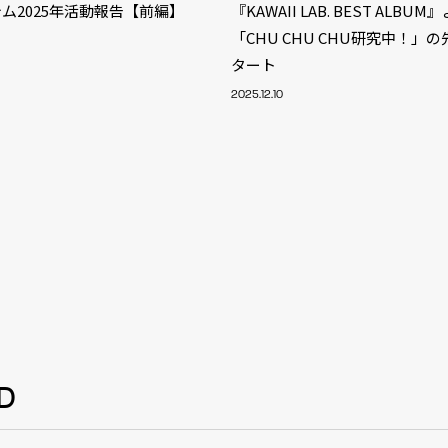
ム2025年活動報告【前編】
『KAWAII LAB. BEST ALBU
「CHU CHU CHU研究中！」
タート
2025.12.10
S
D
ARTIST
MODEL/T
40
ACTOR
13