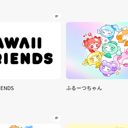
NT
YouTuber/TikToke
IP
TION
ND
IENDS
ふるーつちゃん
ADDRES
PHAROS 
COMPANY PROFILE
Shibuya-
IP