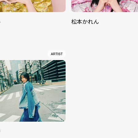
ル
松本かれん
ARTIST
香