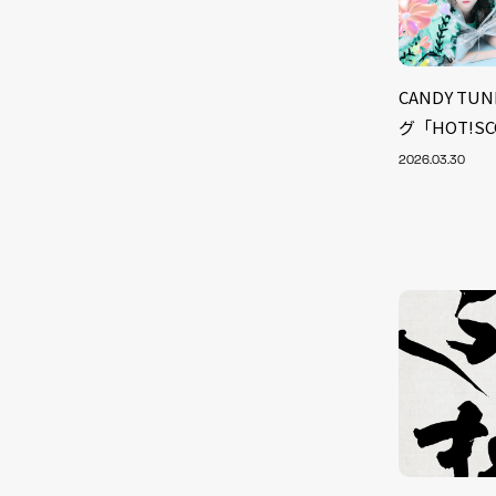
CANDY T
グ「HOT!S
2026.03.30