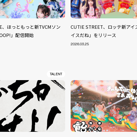
UNE、ほっともっと新TVCMソン
CUTIE STREET、ロッテ新ア
COOP!」配信開始
イスだね」をリリース
2026.03.25
TALENT