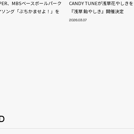
ZIPPER、MBSベースボールパーク
CANDY TUNEが浅草花やしき
ーマソング「ぶちかませよ！」を
『浅草 飴やしき』開催決定
ス
2026.03.07
S
D
ARTIST
MODEL/T
40
ACTOR
13