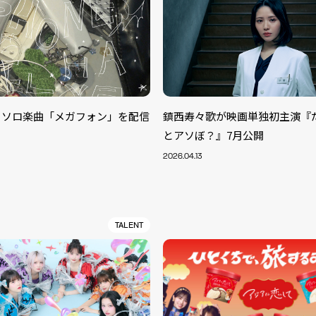
、ソロ楽曲「メガフォン」を配信
鎮西寿々歌が映画単独初主演『
とアソぼ？』7月公開
2026.04.13
TALENT