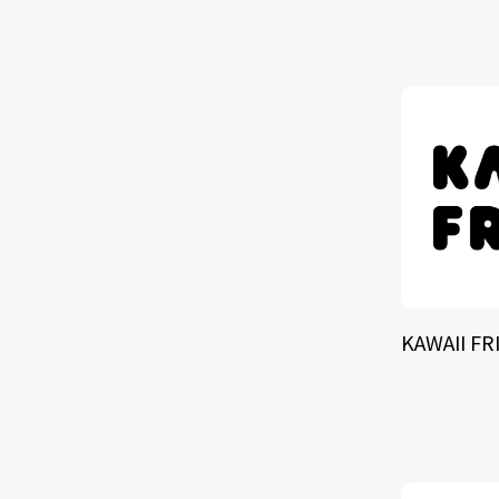
TALE
SOLU
BRA
KAWAII FR
SCHEDULE
ABOUT