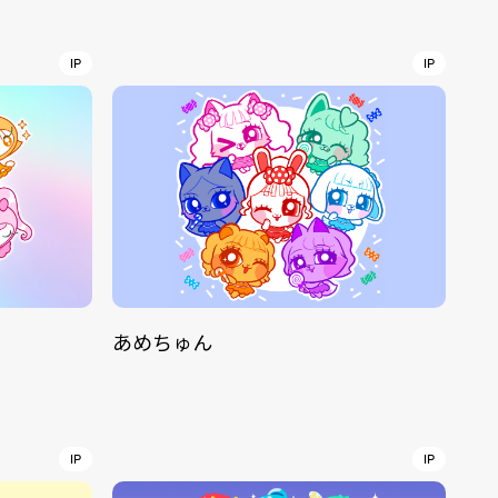
r
4
IP
IP
CONTACT
あめちゅん
S
Jingumae, 2-26-8 Jingumae,
ku, Tokyo, Japan 150-0001
IP
IP