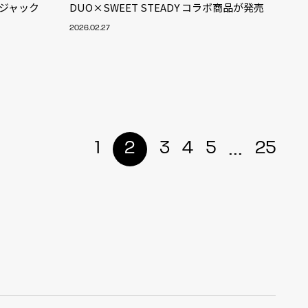
をジャック
DUO×SWEET STEADY コラボ商品が発売
2026.02.27
...
1
2
3
4
5
25
ALENT
33
CREATOR
29