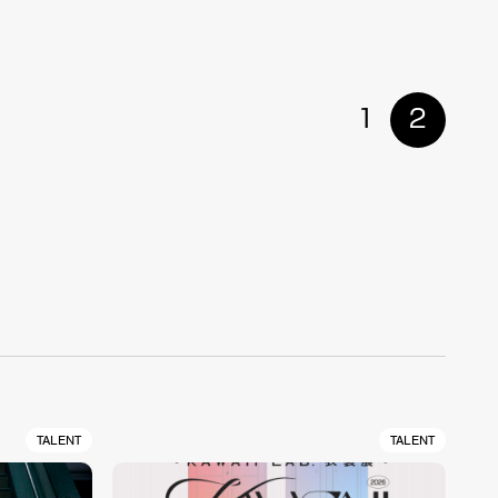
1
2
TALENT
TALENT