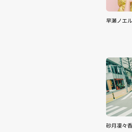
早瀬ノエ
砂月凜々