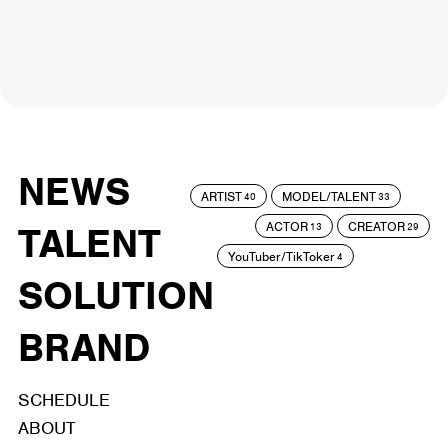
NEWS
ARTIST
MODEL/TALENT
40
33
ACTOR
CREATOR
TALENT
13
29
YouTuber/TikToker
4
SOLUTION
BRAND
SCHEDULE
ABOUT