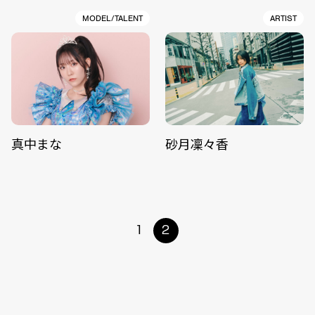
MODEL/TALENT
ARTIST
真中まな
砂月凜々香
1
2