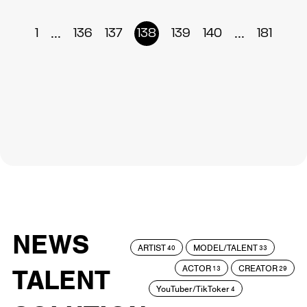
...
...
1
136
137
138
139
140
181
NEWS
ARTIST
MODEL/TALENT
40
33
ACTOR
CREATOR
TALENT
13
29
YouTuber/TikToker
4