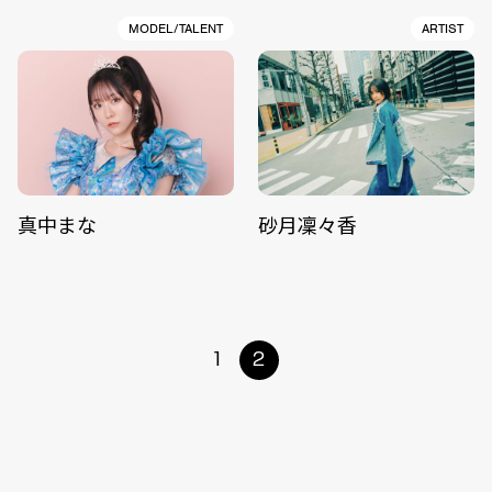
MODEL/TALENT
ARTIST
真中まな
砂月凜々香
1
2