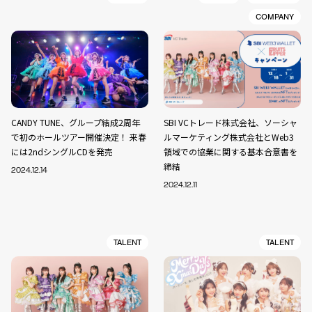
COMPANY
CANDY TUNE、グループ結成2周年
SBI VCトレード株式会社、ソーシャ
で初のホールツアー開催決定！ 来春
ルマーケティング株式会社とWeb3
には2ndシングルCDを発売
領域での協業に関する基本合意書を
締結
2024.12.14
2024.12.11
TALENT
TALENT