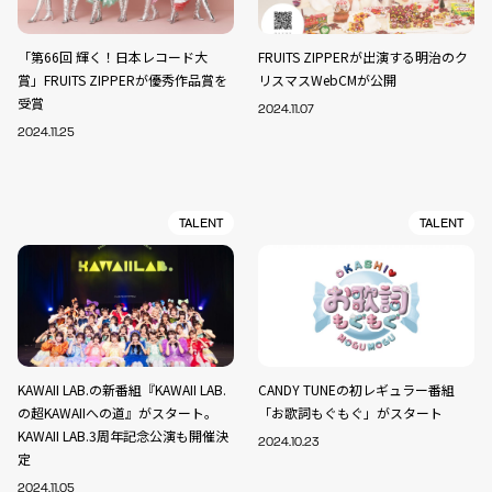
「第66回 輝く！日本レコード大
FRUITS ZIPPERが出演する明治のク
賞」FRUITS ZIPPERが優秀作品賞を
リスマスWebCMが公開
受賞
2024.11.07
2024.11.25
TALENT
TALENT
KAWAII LAB.の新番組『KAWAII LAB.
CANDY TUNEの初レギュラー番組
の超KAWAIIへの道』がスタート。
「お歌詞もぐもぐ」がスタート
KAWAII LAB.3周年記念公演も開催決
2024.10.23
定
2024.11.05