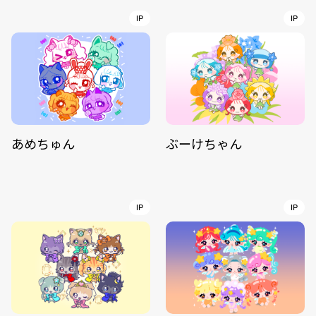
IP
IP
あめちゅん
ぶーけちゃん
IP
IP