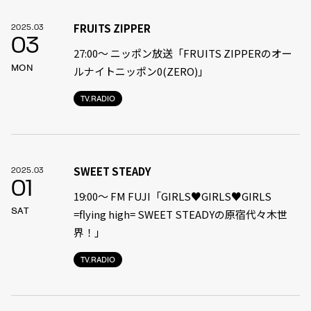
FRUITS ZIPPER
2025.03
03
27:00〜 ニッポン放送「FRUITS ZIPPERのオー
MON
ルナイトニッポン0(ZERO)」
TV.RADIO
SWEET STEADY
2025.03
01
19:00〜 FM FUJI「GIRLS♥GIRLS♥GIRLS
SAT
=flying high= SWEET STEADYの原宿代々木世
界！」
TV.RADIO