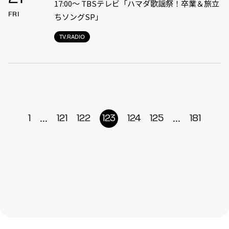
17:00〜 TBSテレビ「ハマダ歌謡祭！卒業＆旅立
FRI
ちソングSP」
TV.RADIO
...
...
1
121
122
123
124
125
181