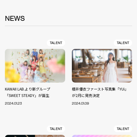
NEWS
TALENT
TALENT
KAWAII LAB.より新グループ
櫻井優衣ファースト写真集「YUi」
「SWEET STEADY」が誕生
が2月に発売決定
2024.01.23
2024.01.09
TALENT
TALENT