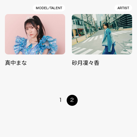
MODEL/TALENT
ARTIST
真中まな
砂月凜々香
1
2