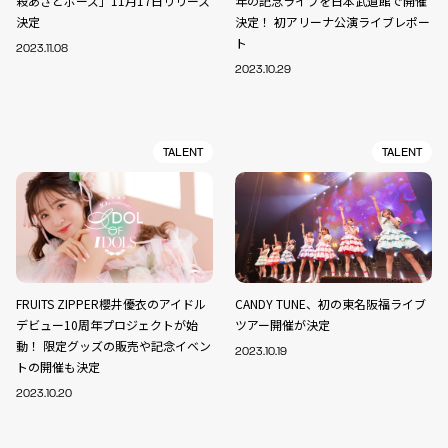
殺あざとポーズ」11月17日リリース
年の記念ライブを日本武道館で開催
決定
決定！ 初アリーナ公演ライブレポー
ト
2023.11.08
2023.10.29
TALENT
TALENT
FRUITS ZIPPER櫻井優衣のアイドル
CANDY TUNE、初の東名阪福ライブ
デビュー10周年プロジェクトが始
ツアー開催が決定
動！ 限定グッズの販売や記念イベン
2023.10.19
トの開催も決定
2023.10.20