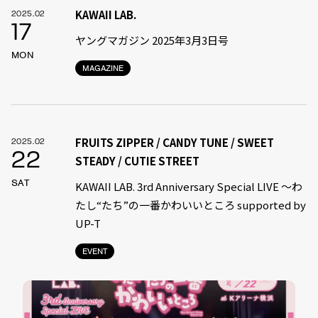
KAWAII LAB.
2025.02
17
ヤングマガジン 2025年3月3日号
MON
MAGAZINE
FRUITS ZIPPER / CANDY TUNE / SWEET
2025.02
22
STEADY / CUTIE STREET
SAT
KAWAII LAB. 3rd Anniversary Special LIVE 〜わ
たし“たち”の一番かわいいところ supported by
UP-T
EVENT