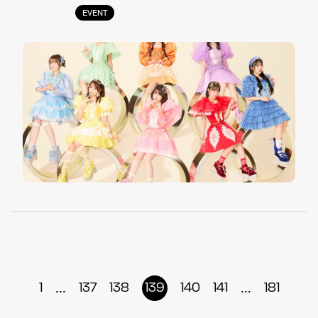
EVENT
...
...
1
137
138
139
140
141
181