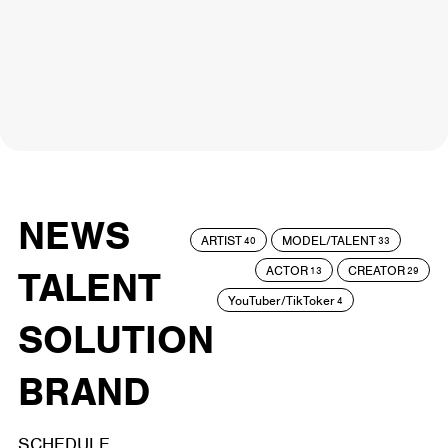
NEWS
ARTIST
MODEL/TALENT
40
33
ACTOR
CREATOR
TALENT
13
29
YouTuber/TikToker
4
SOLUTION
BRAND
SCHEDULE