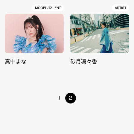
MODEL/TALENT
ARTIST
真中まな
砂月凜々香
1
2