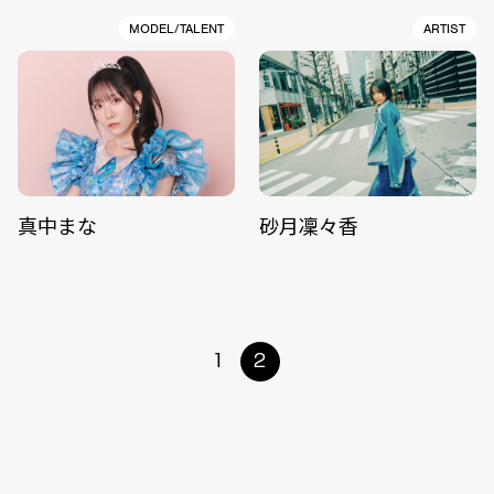
MODEL/TALENT
ARTIST
真中まな
砂月凜々香
1
2