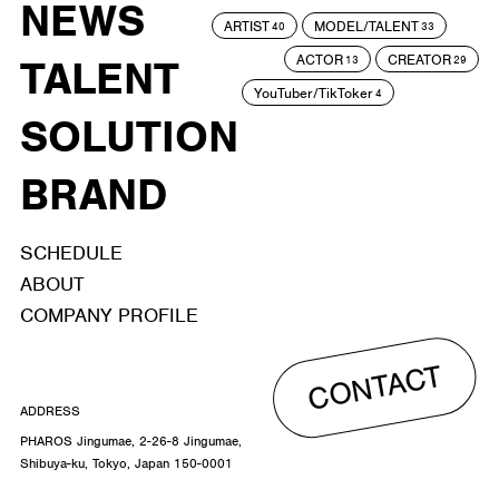
NEWS
ARTIST
MODEL/TALENT
40
33
ACTOR
CREATOR
TALENT
13
29
YouTuber/TikToker
4
SOLUTION
BRAND
SCHEDULE
ABOUT
COMPANY PROFILE
CONTACT
ADDRESS
PHAROS Jingumae, 2-26-8 Jingumae,
Shibuya-ku, Tokyo, Japan 150-0001