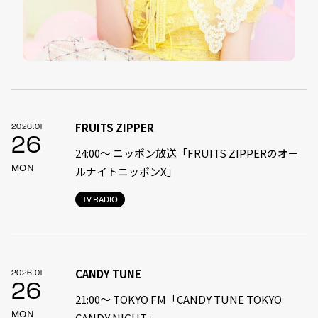
FRUITS ZIPPER
2026.01
26
24:00〜 ニッポン放送「FRUITS ZIPPERのオー
MON
ルナイトニッポンX」
TV.RADIO
CANDY TUNE
2026.01
26
21:00〜 TOKYO FM「CANDY TUNE TOKYO
MON
CANDY NIGHT」