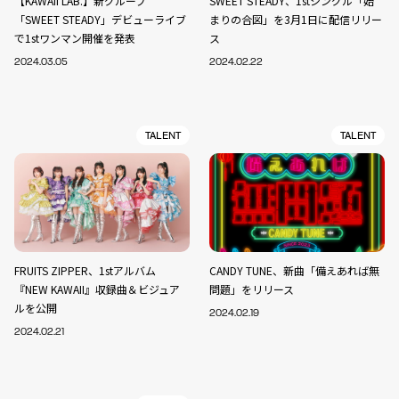
【KAWAII LAB.】新グループ
SWEET STEADY、1stシングル「始
「SWEET STEADY」デビューライブ
まりの合図」を3月1日に配信リリー
で1stワンマン開催を発表
ス
2024.03.05
2024.02.22
TALENT
TALENT
FRUITS ZIPPER、1stアルバム
CANDY TUNE、新曲「備えあれば無
『NEW KAWAII』収録曲＆ビジュア
問題」をリリース
ルを公開
2024.02.19
2024.02.21