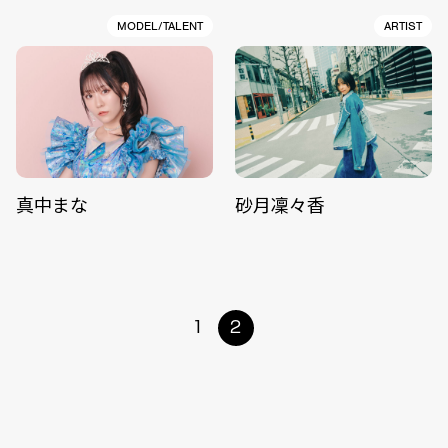
MODEL/TALENT
ARTIST
真中まな
砂月凜々香
1
2