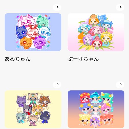
IP
IP
あめちゅん
ぶーけちゃん
IP
IP