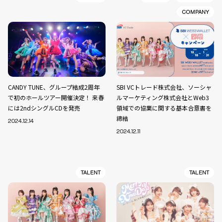
COMPANY
CANDY TUNE、グループ結成2周年
SBI VCトレード株式会社、ソーシャ
で初のホールツアー開催決定！ 来春
ルマーケティング株式会社とWeb3
には2ndシングルCDを発売
領域での協業に関する基本合意書を
締結
2024.12.14
2024.12.11
TALENT
TALENT