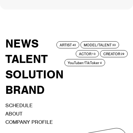
NEWS
ARTIST
MODEL/TALENT
40
33
ACTOR
CREATOR
TALENT
13
29
YouTuber/TikToker
4
SOLUTION
BRAND
SCHEDULE
ABOUT
COMPANY PROFILE