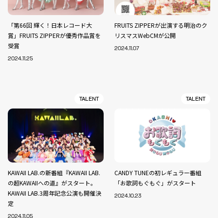
「第66回 輝く！日本レコード大
FRUITS ZIPPERが出演する明治のク
賞」FRUITS ZIPPERが優秀作品賞を
リスマスWebCMが公開
受賞
2024.11.07
2024.11.25
TALENT
TALENT
KAWAII LAB.の新番組『KAWAII LAB.
CANDY TUNEの初レギュラー番組
の超KAWAIIへの道』がスタート。
「お歌詞もぐもぐ」がスタート
KAWAII LAB.3周年記念公演も開催決
2024.10.23
定
2024.11.05