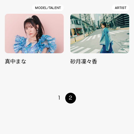
MODEL/TALENT
ARTIST
真中まな
砂月凜々香
1
2