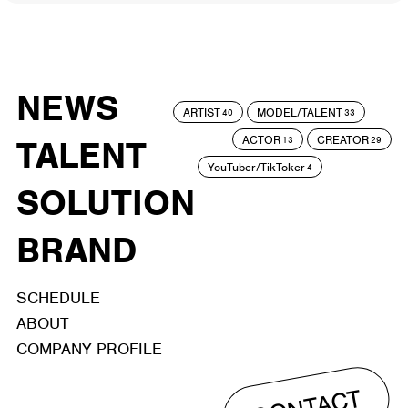
NEWS
ARTIST
MODEL/TALENT
40
33
ACTOR
CREATOR
TALENT
13
29
YouTuber/TikToker
4
SOLUTION
BRAND
SCHEDULE
ABOUT
COMPANY PROFILE