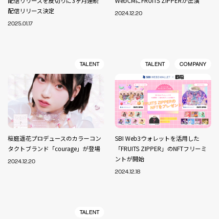
配信リリースを皮切りに3ヶ月連続
WebCMにFRUITS ZIPPERが出演
配信リリース決定
2024.12.20
2025.01.17
TALENT
TALENT
COMPANY
桜庭遥花プロデュースのカラーコン
SBI Web3ウォレットを活用した
タクトブランド「courage」が登場
「FRUITS ZIPPER」のNFTフリーミ
ントが開始
2024.12.20
2024.12.18
TALENT