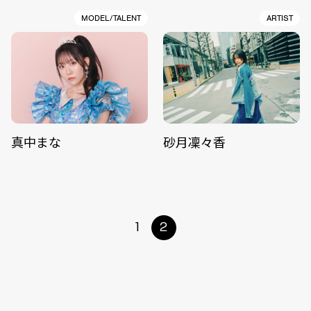
MODEL/TALENT
ARTIST
真中まな
砂月凜々香
1
2