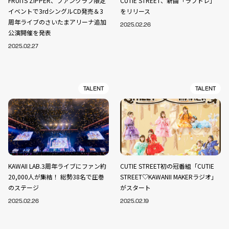
FRUITS ZIPPER、ファンクラブ限定
CUTIE STREET、新曲「ラブトレ」
イベントで3rdシングルCD発売＆3
をリリース
周年ライブのさいたまアリーナ追加
2025.02.26
公演開催を発表
2025.02.27
TALENT
TALENT
KAWAII LAB.3周年ライブにファン約
CUTIE STREET初の冠番組「CUTIE
20,000人が集結！ 総勢38名で圧巻
STREET♡KAWANII MAKERラジオ」
のステージ
がスタート
2025.02.26
2025.02.19