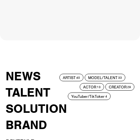
NEWS
ARTIST
MODEL/TALENT
40
33
ACTOR
CREATOR
TALENT
13
29
YouTuber/TikToker
4
SOLUTION
BRAND