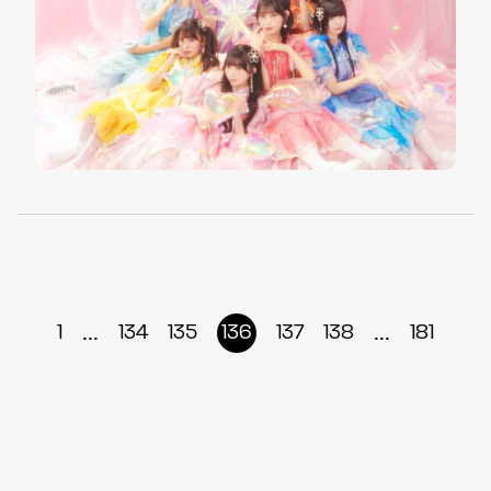
...
...
1
134
135
136
137
138
181