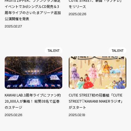
FRUITS ZIPPER、ファンクラブ限定
CUTIE STREET、新曲「ラブトレ」
イベントで3rdシングルCD発売＆3
をリリース
周年ライブのさいたまアリーナ追加
2025.02.26
公演開催を発表
2025.02.27
TALENT
TALENT
KAWAII LAB.3周年ライブにファン約
CUTIE STREET初の冠番組「CUTIE
20,000人が集結！ 総勢38名で圧巻
STREET♡KAWANII MAKERラジオ」
のステージ
がスタート
2025.02.26
2025.02.19