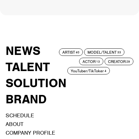
NEWS
ARTIST
MODEL/TALENT
40
33
ACTOR
CREATOR
TALENT
13
29
YouTuber/TikToker
4
SOLUTION
BRAND
SCHEDULE
ABOUT
COMPANY PROFILE