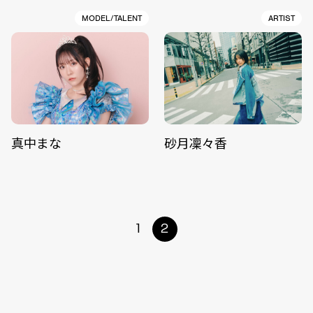
MODEL/TALENT
ARTIST
真中まな
砂月凜々香
1
2