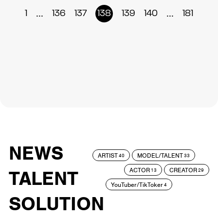
...
...
1
136
137
138
139
140
181
NEWS
ARTIST
MODEL/TALENT
40
33
ACTOR
CREATOR
TALENT
13
29
YouTuber/TikToker
4
SOLUTION