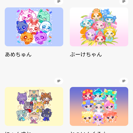
IP
IP
あめちゅん
ぶーけちゃん
IP
IP