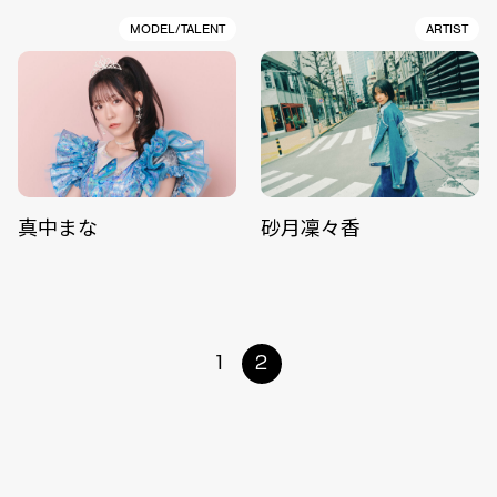
MODEL/TALENT
ARTIST
真中まな
砂月凜々香
1
2