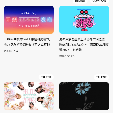
BRAND
COMPANY
「KAWAII夜市 vol.1 原宿可愛夜市」
夏の東京を盛り上げる都市回遊型
をハラカドで初開催（アソビJTB）
KAWAIIプロジェクト「東京KAWAII夏
遊2026」を始動
2026.07.13
2026.06.25
TALENT
TALENT