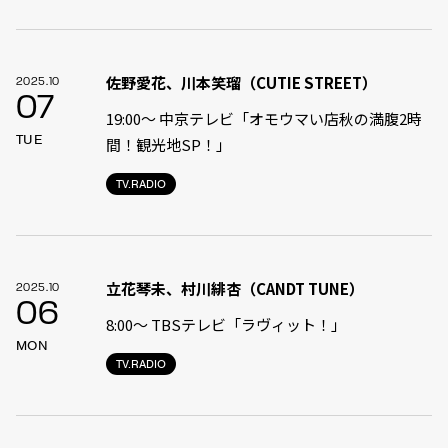
佐野愛花、川本笑瑠（CUTIE STREET）
2025.10
07
19:00〜 中京テレビ「オモウマい店秋の満腹2時
TUE
間！観光地SP！」
TV.RADIO
立花琴未、村川緋杏（CANDT TUNE）
2025.10
06
8:00〜 TBSテレビ「ラヴィット！」
MON
TV.RADIO