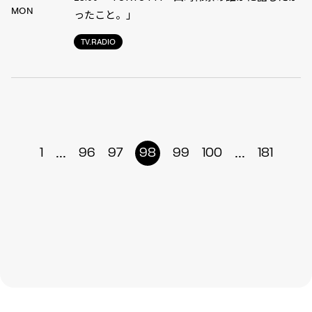
MON
ったこと。」
TV.RADIO
...
...
1
96
97
98
99
100
181