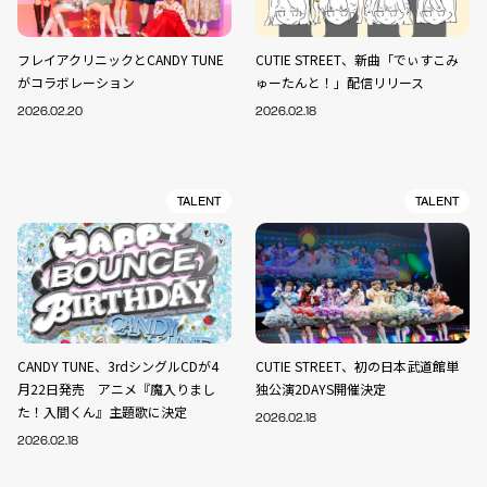
フレイアクリニックとCANDY TUNE
CUTIE STREET、新曲「でぃすこみ
がコラボレーション
ゅーたんと！」配信リリース
2026.02.20
2026.02.18
TALENT
TALENT
CANDY TUNE、3rdシングルCDが4
CUTIE STREET、初の日本武道館単
月22日発売 アニメ『魔入りまし
独公演2DAYS開催決定
た！入間くん』主題歌に決定
2026.02.18
2026.02.18