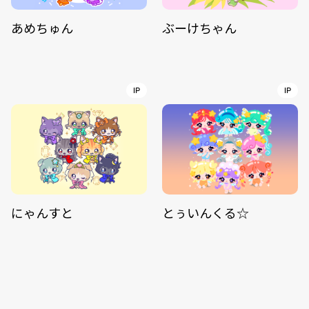
あめちゅん
ぶーけちゃん
IP
IP
にゃんすと
とぅいんくる☆