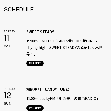
SCHEDULE
SWEET STEADY
2025.10
11
19:00〜 FM FUJI「GIRLS♥GIRLS♥GIRLS
SAT
=flying high= SWEET STEADYの原宿代々木世
界！」
TV.RADIO
桐原美月（CANDY TUNE）
2025.10
12
11:00〜 LuckyFM「桐原美月の青色RADIO」
SUN
TV.RADIO