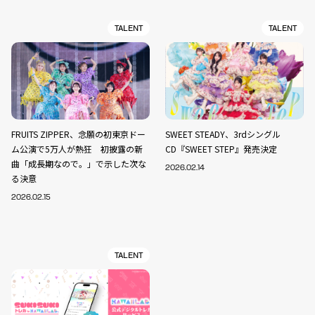
TALENT
TALENT
FRUITS ZIPPER、念願の初東京ドー
SWEET STEADY、3rdシングル
ム公演で5万人が熱狂 初披露の新
CD『SWEET STEP』発売決定
曲「成長期なので。」で示した次な
2026.02.14
る決意
2026.02.15
TALENT