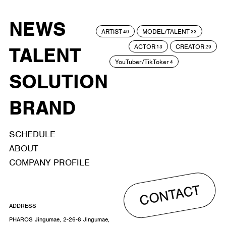
NEWS
ARTIST
MODEL/TALENT
40
33
ACTOR
CREATOR
TALENT
13
29
YouTuber/TikToker
4
SOLUTION
BRAND
SCHEDULE
ABOUT
COMPANY PROFILE
CONTACT
ADDRESS
PHAROS Jingumae, 2-26-8 Jingumae,