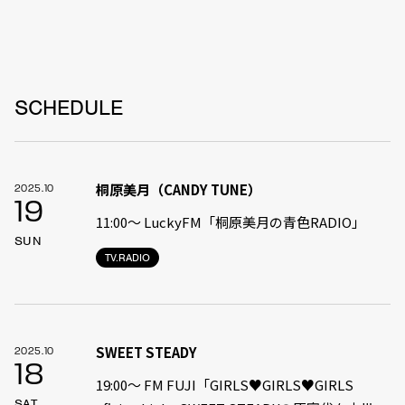
SCHEDULE
桐原美月（CANDY TUNE）
2025.10
19
11:00〜 LuckyFM「桐原美月の青色RADIO」
SUN
TV.RADIO
SWEET STEADY
2025.10
18
19:00〜 FM FUJI「GIRLS♥GIRLS♥GIRLS
SAT