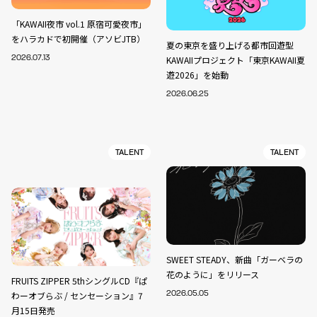
「KAWAII夜市 vol.1 原宿可愛夜市」
をハラカドで初開催（アソビJTB）
夏の東京を盛り上げる都市回遊型
2026.07.13
KAWAIIプロジェクト「東京KAWAII夏
遊2026」を始動
2026.06.25
TALENT
TALENT
SWEET STEADY、新曲「ガーベラの
花のように」をリリース
FRUITS ZIPPER 5thシングルCD『ぱ
わーオブらぶ / センセーション』7
2026.05.05
月15日発売