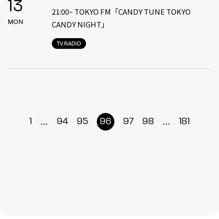
13
21:00~ TOKYO FM「CANDY TUNE TOKYO
MON
CANDY NIGHT」
TV.RADIO
...
...
1
94
95
96
97
98
181