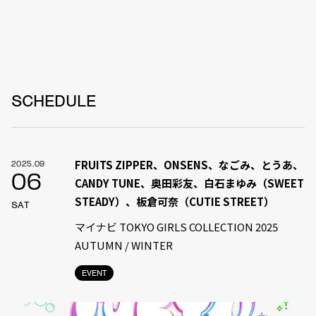
SCHEDULE
FRUITS ZIPPER、ONSENS、なごみ、とうあ、
2025.09
06
CANDY TUNE、奥田彩友、白石まゆみ（SWEET
STEADY）、板倉可奈（CUTIE STREET）
SAT
マイナビ TOKYO GIRLS COLLECTION 2025
AUTUMN / WINTER
EVENT