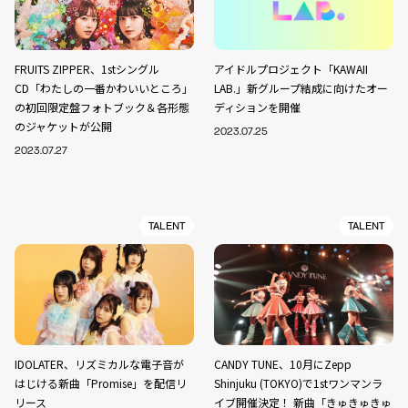
FRUITS ZIPPER、1stシングル
アイドルプロジェクト「KAWAII
CD「わたしの一番かわいいところ」
LAB.」新グループ結成に向けたオー
の初回限定盤フォトブック＆各形態
ディションを開催
のジャケットが公開
2023.07.25
2023.07.27
TALENT
TALENT
IDOLATER、リズミカルな電子音が
CANDY TUNE、10月にZepp
はじける新曲「Promise」を配信リ
Shinjuku (TOKYO)で1stワンマンラ
リース
イブ開催決定！ 新曲「きゅきゅきゅ