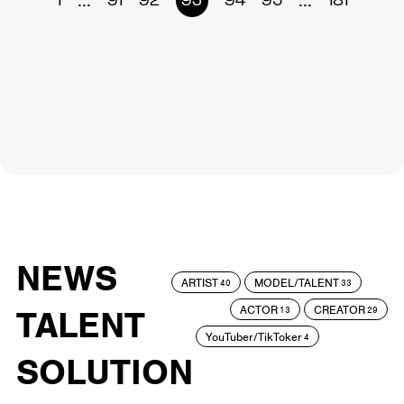
...
...
1
91
92
93
94
95
181
NEWS
ARTIST
MODEL/TALENT
40
33
ACTOR
CREATOR
TALENT
13
29
YouTuber/TikToker
4
SOLUTION