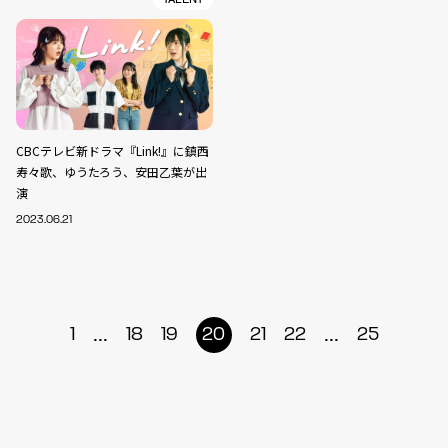
CBCテレビ新ドラマ『Link!』に鎮西
寿々歌、ゆうたろう、安田乙葉が出
演
2023.06.21
...
...
1
18
19
20
21
22
25