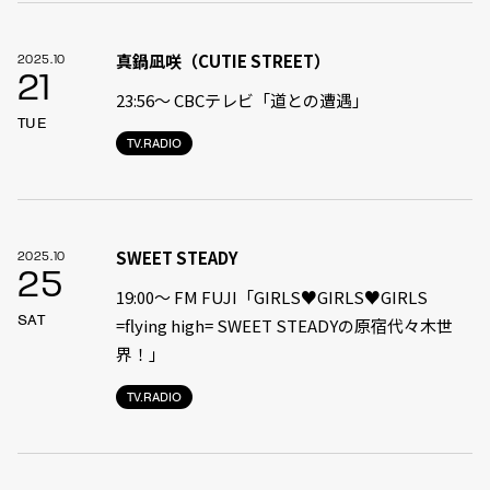
真鍋凪咲（CUTIE STREET）
2025.10
21
23:56〜 CBCテレビ「道との遭遇」
TUE
TV.RADIO
SWEET STEADY
2025.10
25
19:00〜 FM FUJI「GIRLS♥GIRLS♥GIRLS
SAT
=flying high= SWEET STEADYの原宿代々木世
界！」
TV.RADIO