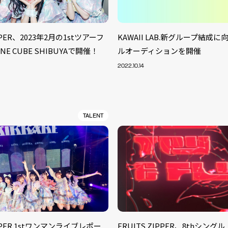
IPPER、2023年2月の1stツアーフ
KAWAII LAB.新グループ結成
E CUBE SHIBUYAで開催！
ルオーディションを開催
2022.10.14
TALENT
IPPER 1stワンマンライブレポー
FRUITS ZIPPER、8thシングル