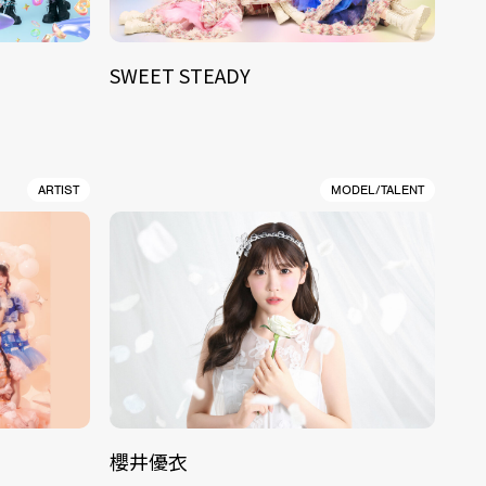
SWEET STEADY
ARTIST
MODEL/TALENT
櫻井優衣