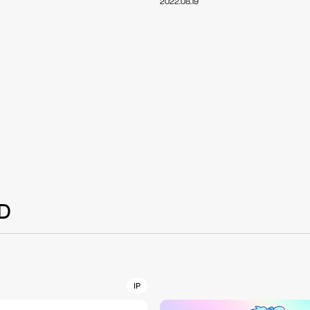
2022.08.19
NT
YouTuber/TikToke
TION
ND
D
ADDRES
PHAROS 
COMPANY PROFILE
Shibuya-
IP