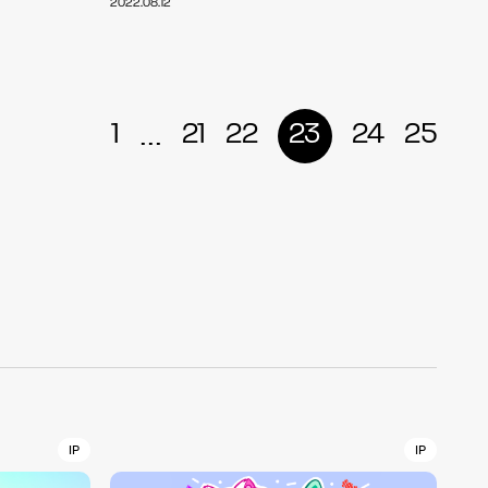
2022.08.12
r
4
...
1
21
22
23
24
25
CONTACT
S
Jingumae, 2-26-8 Jingumae,
ku, Tokyo, Japan 150-0001
IP
IP