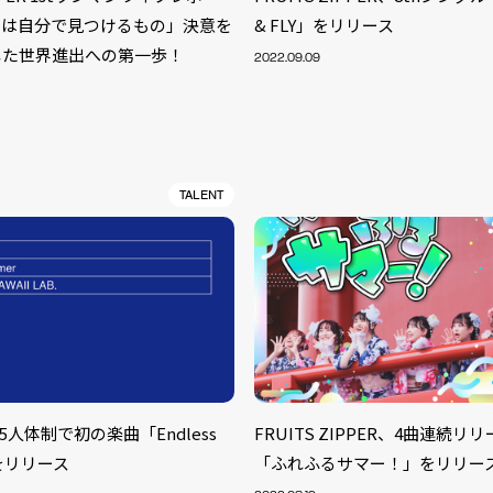
けは自分で見つけるもの」決意を
& FLY」をリリース
した世界進出への第一歩！
2022.09.09
TALENT
S
、5人体制で初の楽曲「Endless
FRUITS ZIPPER、4曲連続リ
ARTIST
MODEL/T
40
」をリリース
「ふれふるサマー！」をリリー
ACTOR
13