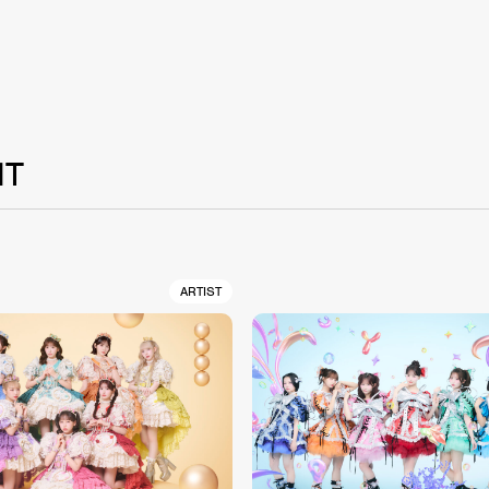
NT
ARTIST