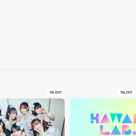
S
TALENT
TALENT