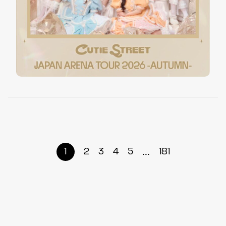
...
1
2
3
4
5
181