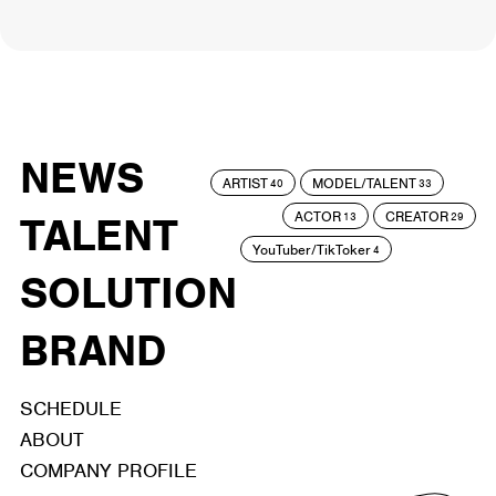
NEWS
ARTIST
MODEL/TALENT
40
33
ACTOR
CREATOR
TALENT
13
29
YouTuber/TikToker
4
SOLUTION
BRAND
SCHEDULE
ABOUT
COMPANY PROFILE