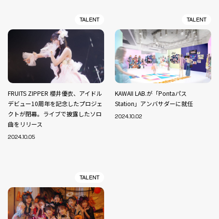
TALENT
TALENT
FRUITS ZIPPER 櫻井優衣、アイドル
KAWAII LAB.が「Pontaパス
デビュー10周年を記念したプロジェ
Station」アンバサダーに就任
クトが閉幕。ライブで披露したソロ
2024.10.02
曲をリリース
2024.10.05
TALENT