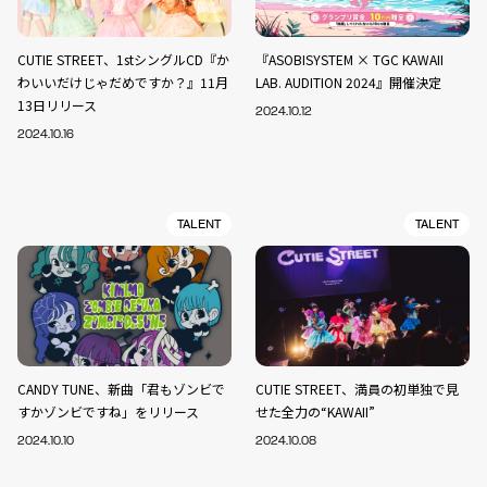
CUTIE STREET、1stシングルCD『か
『ASOBISYSTEM × TGC KAWAII
わいいだけじゃだめですか？』11月
LAB. AUDITION 2024』開催決定
13日リリース
2024.10.12
2024.10.16
TALENT
TALENT
CANDY TUNE、新曲「君もゾンビで
CUTIE STREET、満員の初単独で見
すかゾンビですね」をリリース
せた全力の“KAWAII”
2024.10.10
2024.10.08