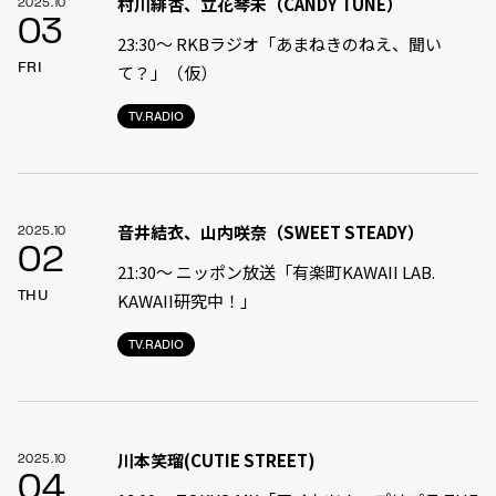
村川緋杏、立花琴未（CANDY TUNE）
2025.10
03
23:30〜 RKBラジオ「あまねきのねえ、聞い
FRI
て？」（仮）
TV.RADIO
音井結衣、山内咲奈（SWEET STEADY）
2025.10
02
21:30〜 ニッポン放送「有楽町KAWAII LAB.
THU
KAWAII研究中！」
TV.RADIO
川本笑瑠(CUTIE STREET)
2025.10
04