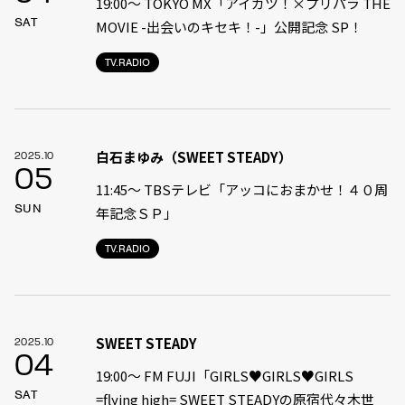
19:00〜 TOKYO MX「アイカツ！×プリパラ THE
SAT
MOVIE -出会いのキセキ！-」公開記念 SP！
TV.RADIO
白石まゆみ（SWEET STEADY）
2025.10
05
11:45〜 TBSテレビ「アッコにおまかせ！４０周
SUN
年記念ＳＰ」
TV.RADIO
SWEET STEADY
2025.10
04
19:00〜 FM FUJI「GIRLS♥GIRLS♥GIRLS
SAT
=flying high= SWEET STEADYの原宿代々木世