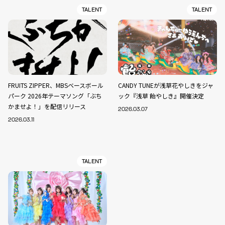
TALENT
TALENT
FRUITS ZIPPER、MBSベースボール
CANDY TUNEが浅草花やしきをジャ
パーク 2026年テーマソング「ぶち
ック『浅草 飴やしき』開催決定
かませよ！」を配信リリース
2026.03.07
2026.03.11
TALENT