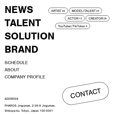
NEWS
ARTIST
MODEL/TALENT
40
33
ACTOR
CREATOR
TALENT
13
29
YouTuber/TikToker
4
SOLUTION
BRAND
SCHEDULE
ABOUT
COMPANY PROFILE
CONTACT
ADDRESS
PHAROS Jingumae, 2-26-8 Jingumae,
Shibuya-ku, Tokyo, Japan 150-0001