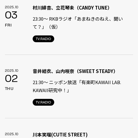
村川緋杏、立花琴未（CANDY TUNE）
2025.10
03
23:30〜 RKBラジオ「あまねきのねえ、聞い
FRI
て？」（仮）
TV.RADIO
音井結衣、山内咲奈（SWEET STEADY）
2025.10
02
21:30〜 ニッポン放送「有楽町KAWAII LAB.
THU
KAWAII研究中！」
TV.RADIO
川本笑瑠(CUTIE STREET)
2025.10