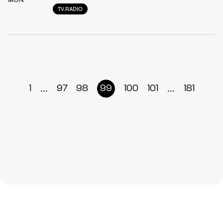
TV.RADIO
...
...
1
97
98
99
100
101
181