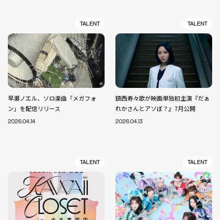
TALENT
TALENT
早瀬ノエル、ソロ楽曲「メガフォ
鎮西寿々歌が映画単独初主演『だぁ
ン」を配信リリース
れかさんとアソぼ？』7月公開
2026.04.14
2026.04.13
TALENT
TALENT