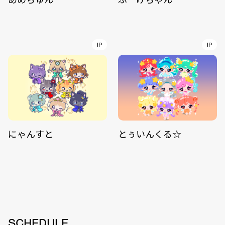
IP
IP
にゃんすと
とぅいんくる☆
SCHEDULE