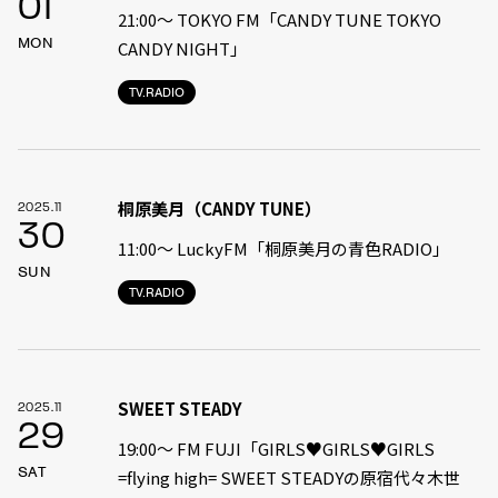
01
21:00〜 TOKYO FM「CANDY TUNE TOKYO
MON
CANDY NIGHT」
TV.RADIO
桐原美月（CANDY TUNE）
2025.11
30
11:00〜 LuckyFM「桐原美月の青色RADIO」
SUN
TV.RADIO
SWEET STEADY
2025.11
29
19:00〜 FM FUJI「GIRLS♥GIRLS♥GIRLS
SAT
=flying high= SWEET STEADYの原宿代々木世