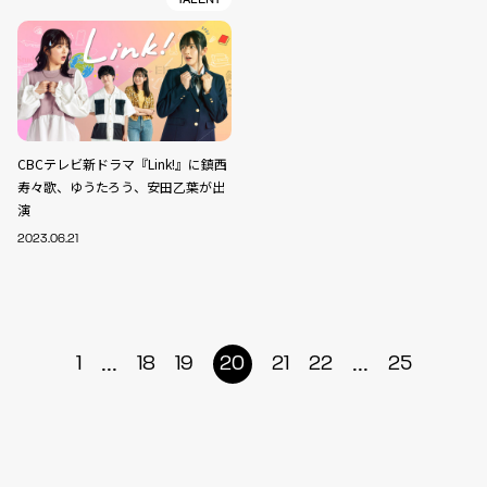
CBCテレビ新ドラマ『Link!』に鎮西
寿々歌、ゆうたろう、安田乙葉が出
演
2023.06.21
...
...
1
18
19
20
21
22
25