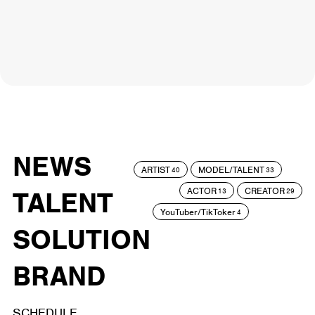
NEWS
ARTIST
MODEL/TALENT
40
33
ACTOR
CREATOR
TALENT
13
29
YouTuber/TikToker
4
SOLUTION
BRAND
SCHEDULE