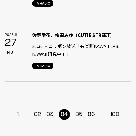
TV.RADIO
佐野愛花、梅田みゆ（CUTIE STREET）
2025.11
27
21:30〜 ニッポン放送「有楽町KAWAII LAB.
THU
KAWAII研究中！」
TV.RADIO
...
...
1
82
83
84
85
86
180