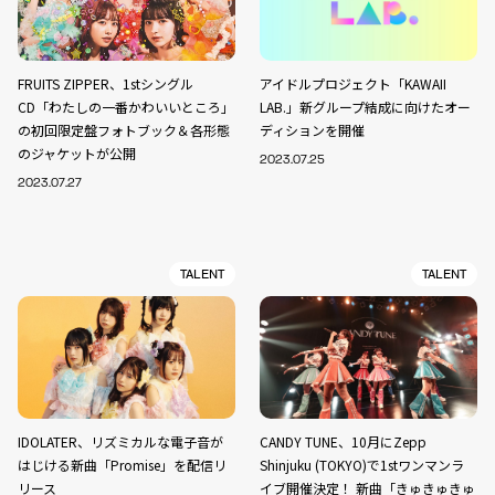
FRUITS ZIPPER、1stシングル
アイドルプロジェクト「KAWAII
CD「わたしの一番かわいいところ」
LAB.」新グループ結成に向けたオー
の初回限定盤フォトブック＆各形態
ディションを開催
のジャケットが公開
2023.07.25
2023.07.27
TALENT
TALENT
IDOLATER、リズミカルな電子音が
CANDY TUNE、10月にZepp
はじける新曲「Promise」を配信リ
Shinjuku (TOKYO)で1stワンマンラ
リース
イブ開催決定！ 新曲「きゅきゅきゅ